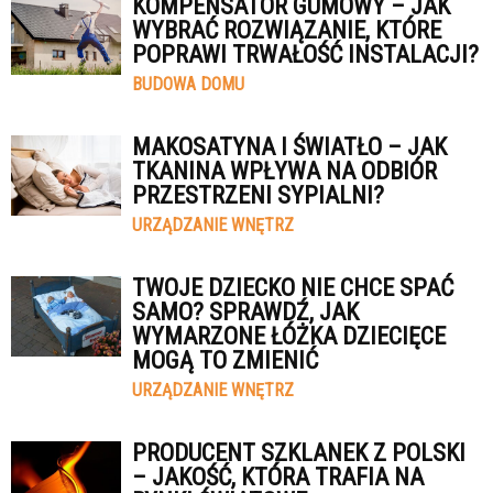
KOMPENSATOR GUMOWY – JAK
WYBRAĆ ROZWIĄZANIE, KTÓRE
POPRAWI TRWAŁOŚĆ INSTALACJI?
BUDOWA DOMU
MAKOSATYNA I ŚWIATŁO – JAK
TKANINA WPŁYWA NA ODBIÓR
PRZESTRZENI SYPIALNI?
URZĄDZANIE WNĘTRZ
TWOJE DZIECKO NIE CHCE SPAĆ
SAMO? SPRAWDŹ, JAK
WYMARZONE ŁÓŻKA DZIECIĘCE
MOGĄ TO ZMIENIĆ
URZĄDZANIE WNĘTRZ
PRODUCENT SZKLANEK Z POLSKI
– JAKOŚĆ, KTÓRA TRAFIA NA