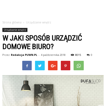
Strona główna
Urządzanie wnętrz
Urządzanie wnętrz
W JAKI SPOSÓB URZĄDZIĆ
DOMOWE BIURO?
Przez
Redakcja PUWN.PL
-
4 października 2018
8015
0