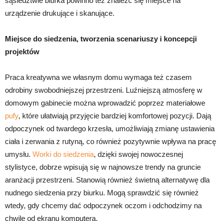
sąsiedztwie biurka powinno też znaleźć się miejsce na
urządzenie drukujące i skanujące.
Miejsce do siedzenia, tworzenia scenariuszy i koncepcji
projektów
Praca kreatywna we własnym domu wymaga też czasem
odrobiny swobodniejszej przestrzeni. Luźniejszą atmosferę w
domowym gabinecie można wprowadzić poprzez materiałowe
pufy
, które ułatwiają przyjęcie bardziej komfortowej pozycji. Dają
odpoczynek od twardego krzesła, umożliwiają zmianę ustawienia
ciała i zerwania z rutyną, co również pozytywnie wpływa na pracę
umysłu.
Worki do siedzenia
, dzięki swojej nowoczesnej
stylistyce, dobrze wpisują się w najnowsze trendy na gruncie
aranżacji przestrzeni. Stanowią również świetną alternatywę dla
nudnego siedzenia przy biurku. Mogą sprawdzić się również
wtedy, gdy chcemy dać odpoczynek oczom i odchodzimy na
chwilę od ekranu komputera.