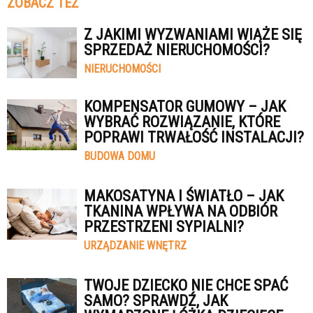
ZOBACZ TEŻ
Z JAKIMI WYZWANIAMI WIĄŻE SIĘ
SPRZEDAŻ NIERUCHOMOŚCI?
NIERUCHOMOŚCI
KOMPENSATOR GUMOWY – JAK
WYBRAĆ ROZWIĄZANIE, KTÓRE
POPRAWI TRWAŁOŚĆ INSTALACJI?
BUDOWA DOMU
MAKOSATYNA I ŚWIATŁO – JAK
TKANINA WPŁYWA NA ODBIÓR
PRZESTRZENI SYPIALNI?
URZĄDZANIE WNĘTRZ
TWOJE DZIECKO NIE CHCE SPAĆ
SAMO? SPRAWDŹ, JAK