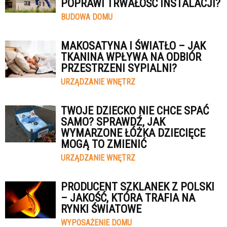
POPRAWI TRWAŁOŚĆ INSTALACJI?
BUDOWA DOMU
MAKOSATYNA I ŚWIATŁO – JAK
TKANINA WPŁYWA NA ODBIÓR
PRZESTRZENI SYPIALNI?
URZĄDZANIE WNĘTRZ
TWOJE DZIECKO NIE CHCE SPAĆ
SAMO? SPRAWDŹ, JAK
WYMARZONE ŁÓŻKA DZIECIĘCE
MOGĄ TO ZMIENIĆ
URZĄDZANIE WNĘTRZ
PRODUCENT SZKLANEK Z POLSKI
– JAKOŚĆ, KTÓRA TRAFIA NA
RYNKI ŚWIATOWE
WYPOSAŻENIE DOMU