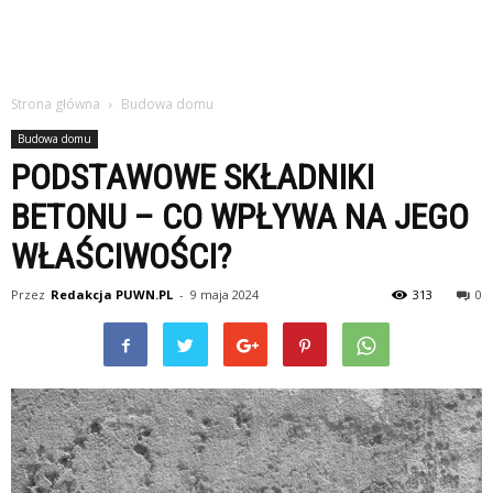
Strona główna
Budowa domu
Budowa domu
PODSTAWOWE SKŁADNIKI
BETONU – CO WPŁYWA NA JEGO
WŁAŚCIWOŚCI?
Przez
Redakcja PUWN.PL
-
9 maja 2024
313
0