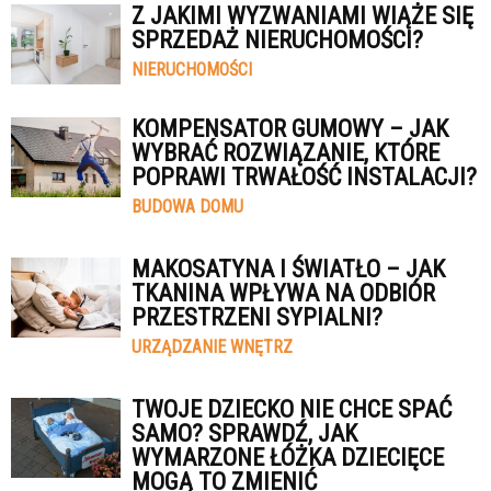
Z JAKIMI WYZWANIAMI WIĄŻE SIĘ
SPRZEDAŻ NIERUCHOMOŚCI?
NIERUCHOMOŚCI
KOMPENSATOR GUMOWY – JAK
WYBRAĆ ROZWIĄZANIE, KTÓRE
POPRAWI TRWAŁOŚĆ INSTALACJI?
BUDOWA DOMU
MAKOSATYNA I ŚWIATŁO – JAK
TKANINA WPŁYWA NA ODBIÓR
PRZESTRZENI SYPIALNI?
URZĄDZANIE WNĘTRZ
TWOJE DZIECKO NIE CHCE SPAĆ
SAMO? SPRAWDŹ, JAK
WYMARZONE ŁÓŻKA DZIECIĘCE
MOGĄ TO ZMIENIĆ