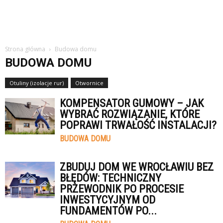
Strona główna
Budowa domu
BUDOWA DOMU
Otuliny (izolacje rur)
Otwornice
KOMPENSATOR GUMOWY – JAK
WYBRAĆ ROZWIĄZANIE, KTÓRE
POPRAWI TRWAŁOŚĆ INSTALACJI?
BUDOWA DOMU
ZBUDUJ DOM WE WROCŁAWIU BEZ
BŁĘDÓW: TECHNICZNY
PRZEWODNIK PO PROCESIE
INWESTYCYJNYM OD
FUNDAMENTÓW PO...