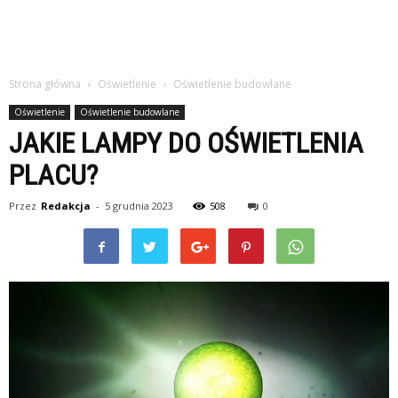
Strona główna
Oświetlenie
Oświetlenie budowlane
Oświetlenie
Oświetlenie budowlane
JAKIE LAMPY DO OŚWIETLENIA
PLACU?
Przez
Redakcja
-
5 grudnia 2023
508
0