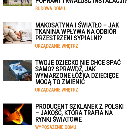
POPRAWI TRWAŁOŚĆ INSTALACJI?
BUDOWA DOMU
MAKOSATYNA I ŚWIATŁO – JAK
TKANINA WPŁYWA NA ODBIÓR
PRZESTRZENI SYPIALNI?
URZĄDZANIE WNĘTRZ
TWOJE DZIECKO NIE CHCE SPAĆ
SAMO? SPRAWDŹ, JAK
WYMARZONE ŁÓŻKA DZIECIĘCE
MOGĄ TO ZMIENIĆ
URZĄDZANIE WNĘTRZ
PRODUCENT SZKLANEK Z POLSKI
– JAKOŚĆ, KTÓRA TRAFIA NA
RYNKI ŚWIATOWE
WYPOSAŻENIE DOMU