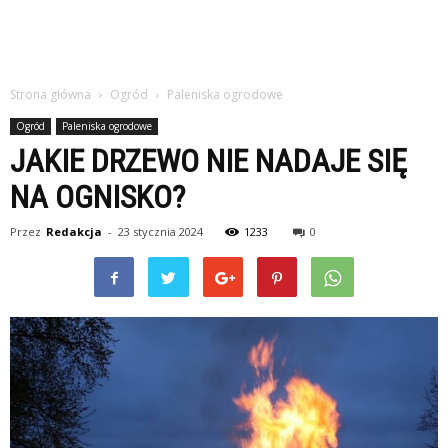
Strona główna
Ogród
Paleniska ogrodowe
Ogród
Paleniska ogrodowe
JAKIE DRZEWO NIE NADAJE SIĘ
NA OGNISKO?
Przez
Redakcja
-
23 stycznia 2024
1233
0