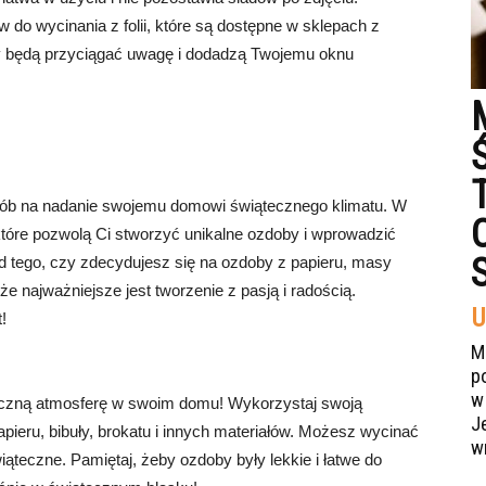
o wycinania z folii, które są dostępne w sklepach z
by będą przyciągać uwagę i dodadzą Twojemu oknu
sób na nadanie swojemu domowi świątecznego klimatu. W
które pozwolą Ci stworzyć unikalne ozdoby i wprowadzić
d tego, czy zdecydujesz się na ozdoby z papieru, masy
, że najważniejsze jest tworzenie z pasją i radością.
U
!
M
p
w
iczną atmosferę w swoim domu! Wykorzystaj swoją
J
pieru, bibuły, brokatu i innych materiałów. Możesz wycinać
w
iąteczne. Pamiętaj, żeby ozdoby były lekkie i łatwe do