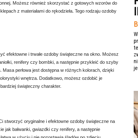
ronnej. Możesz również skorzystać z gotowych wzorów do
sklepach z materiałami do rękodzieła. Tego rodzaju ozdoby
B
W
p
t
z
zyć efektowne i trwałe ozdoby świąteczne na okno. Możesz
n
aniołki, renifery czy bombki, a następnie przykleić do szyby
je
. Masa perłowa jest dostępna w różnych kolorach, dzięki
lorystyki wnętrza. Dodatkowo, możesz ozdobić je
bardziej świąteczny charakter.
 Ci stworzyć oryginalne i efektowne ozdoby świąteczne na
ie jak bałwanki, gwiazdki czy renifery, a następnie
 łatwa w użyciu i nie pozostawia śladów po zdjęciu.