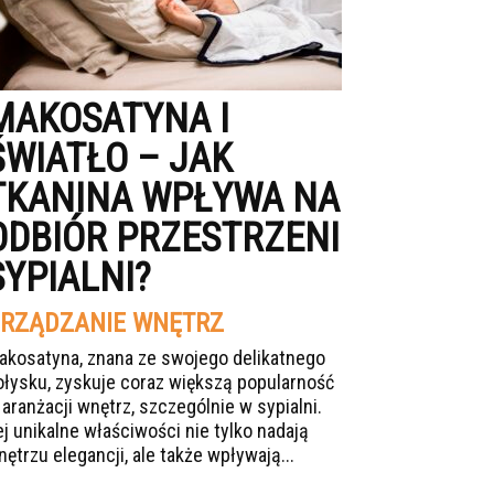
MAKOSATYNA I
ŚWIATŁO – JAK
TKANINA WPŁYWA NA
ODBIÓR PRZESTRZENI
SYPIALNI?
RZĄDZANIE WNĘTRZ
akosatyna, znana ze swojego delikatnego
ołysku, zyskuje coraz większą popularność
 aranżacji wnętrz, szczególnie w sypialni.
ej unikalne właściwości nie tylko nadają
nętrzu elegancji, ale także wpływają...