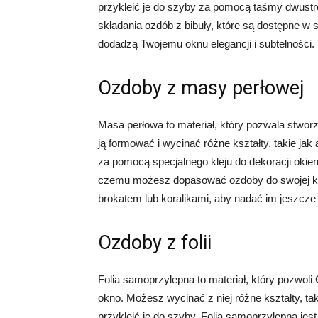
przykleić je do szyby za pomocą taśmy dwust
składania ozdób z bibuły, które są dostępne w 
dodadzą Twojemu oknu elegancji i subtelności.
Ozdoby z masy perłowej
Masa perłowa to materiał, który pozwala stwor
ją formować i wycinać różne kształty, takie jak 
za pomocą specjalnego kleju do dekoracji okien
czemu możesz dopasować ozdoby do swojej ko
brokatem lub koralikami, aby nadać im jeszcze 
Ozdoby z folii
Folia samoprzylepna to materiał, który pozwoli
okno. Możesz wycinać z niej różne kształty, tak
przykleić je do szyby. Folia samoprzylepna jest