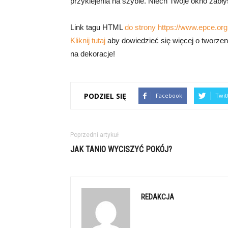
przyklejenia na szybie. Niech Twoje okno zabł
Link tagu HTML
do strony https://www.epce.org.
Kliknij tutaj
aby dowiedzieć się więcej o tworzen
na dekoracje!
PODZIEL SIĘ
Facebook
Twit
Poprzedni artykuł
JAK TANIO WYCISZYĆ POKÓJ?
REDAKCJA