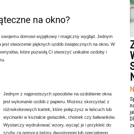
ąteczne na okno?
ć swojemu domowi wyjątkowy i magiczny wygląd. Jednym
 jest stworzenie pięknych ozdób świątecznych na okno. W
omysłów, które pozwolą Ci stworzyć unikalne ozdoby i
mu.
N
Jednym z najprostszych sposobów na ozdobienie okna
S
jest wykonanie ozdób z papieru. Możesz skorzystać z
n
różnokolorowych kartek, które połączysz w łańcuch lub
j
wycinanki w kształcie gwiazdek, choinek czy bałwanków.
Dl
z
Wystarczy wydrukować wzory, wyciąć je i przykleić do
szyby za pomocą taśmy dwustronnej lub specjalnego