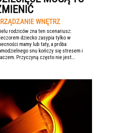
ZMIENIĆ
RZĄDZANIE WNĘTRZ
ielu rodziców zna ten scenariusz:
ieczorem dziecko zasypia tylko w
becności mamy lub taty, a próba
amodzielnego snu kończy się stresem i
łaczem. Przyczyną często nie jest...