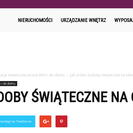
l
NIERUCHOMOŚCI
URZĄDZANIE WNĘTRZ
WYPOSA
acje świąteczne przed dom i do domu
Jak zrobić ozdoby świąteczne na okn
m i do domu
ZDOBY ŚWIĄTECZNE NA
ierkaj) na Twitterze