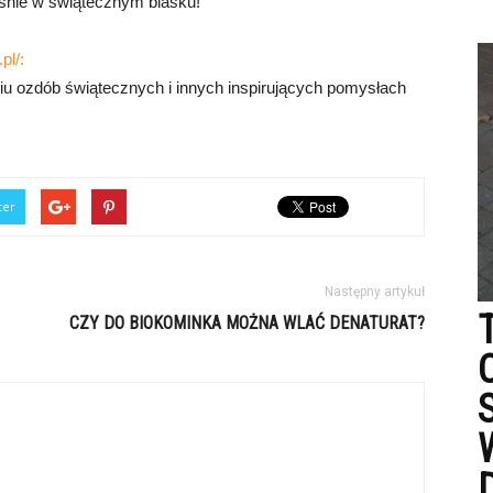
yśnie w świątecznym blasku!
pl/:
iu ozdób świątecznych i innych inspirujących pomysłach
ter
Następny artykuł
CZY DO BIOKOMINKA MOŻNA WLAĆ DENATURAT?