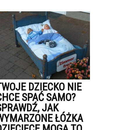
TWOJE DZIECKO NIE
CHCE SPAĆ SAMO?
SPRAWDŹ, JAK
WYMARZONE ŁÓŻKA
DZIECIĘCE MOGĄ TO