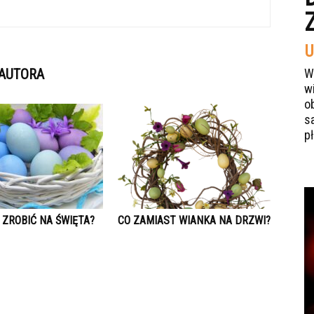
U
 AUTORA
W
w
o
s
p
 ZROBIĆ NA ŚWIĘTA?
CO ZAMIAST WIANKA NA DRZWI?