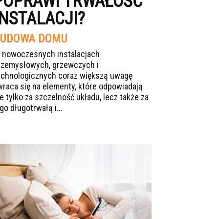
POPRAWI TRWAŁOŚĆ
INSTALACJI?
UDOWA DOMU
 nowoczesnych instalacjach
rzemysłowych, grzewczych i
echnologicznych coraz większą uwagę
wraca się na elementy, które odpowiadają
ie tylko za szczelność układu, lecz także za
go długotrwałą i...