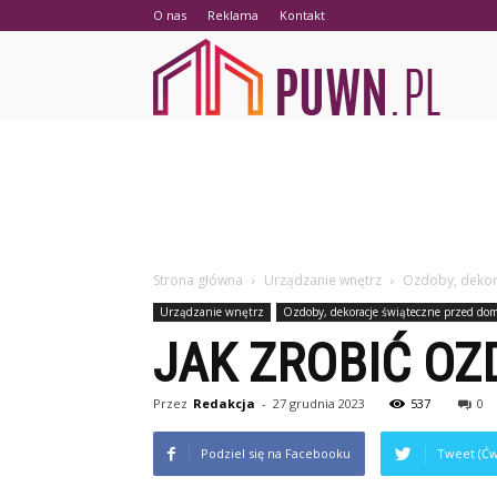
O nas
Reklama
Kontakt
PUWN.p
Strona główna
Urządzanie wnętrz
Ozdoby, dekor
Urządzanie wnętrz
Ozdoby, dekoracje świąteczne przed do
JAK ZROBIĆ O
Przez
Redakcja
-
27 grudnia 2023
537
0
Podziel się na Facebooku
Tweet (Ćw