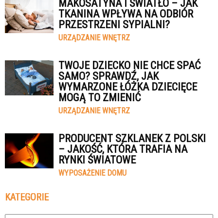
MAKOSATYNA I ŚWIATŁO – JAK
TKANINA WPŁYWA NA ODBIÓR
PRZESTRZENI SYPIALNI?
URZĄDZANIE WNĘTRZ
TWOJE DZIECKO NIE CHCE SPAĆ
SAMO? SPRAWDŹ, JAK
WYMARZONE ŁÓŻKA DZIECIĘCE
MOGĄ TO ZMIENIĆ
URZĄDZANIE WNĘTRZ
PRODUCENT SZKLANEK Z POLSKI
– JAKOŚĆ, KTÓRA TRAFIA NA
RYNKI ŚWIATOWE
WYPOSAŻENIE DOMU
KATEGORIE
Kategorie