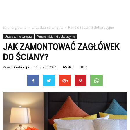
Strona główna
Urządzanie wnętrz
Panele i ścianki dekoracyjne
Urządzanie wnętrz
Panele i ścianki dekoracyjne
JAK ZAMONTOWAĆ ZAGŁÓWEK
DO ŚCIANY?
Przez
Redakcja
-
10 lutego 2024
493
0