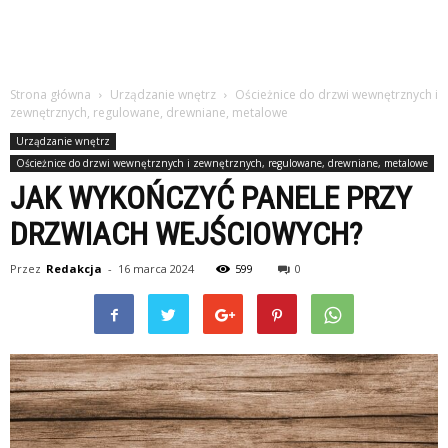
Strona główna
Urządzanie wnętrz
Ościeżnice do drzwi wewnętrznych i
zewnętrznych, regulowane, drewniane, metalowe
Urządzanie wnętrz
Ościeżnice do drzwi wewnętrznych i zewnętrznych, regulowane, drewniane, metalowe
JAK WYKOŃCZYĆ PANELE PRZY
DRZWIACH WEJŚCIOWYCH?
Przez
Redakcja
-
16 marca 2024
599
0