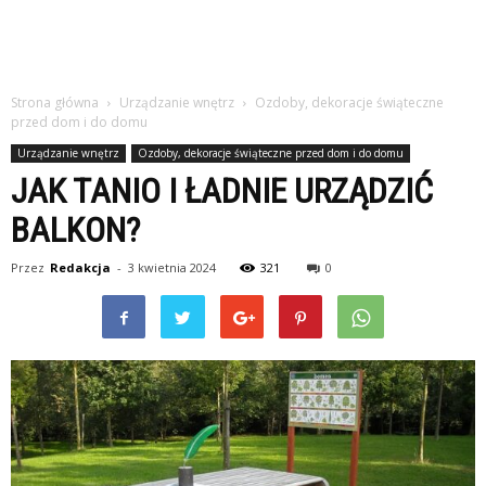
Strona główna
Urządzanie wnętrz
Ozdoby, dekoracje świąteczne
przed dom i do domu
Urządzanie wnętrz
Ozdoby, dekoracje świąteczne przed dom i do domu
JAK TANIO I ŁADNIE URZĄDZIĆ
BALKON?
Przez
Redakcja
-
3 kwietnia 2024
321
0