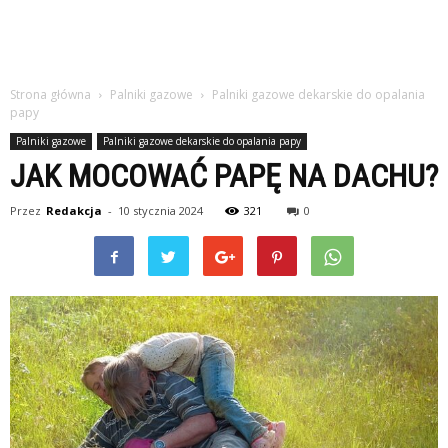
Strona główna
Palniki gazowe
Palniki gazowe dekarskie do opalania
papy
Palniki gazowe
Palniki gazowe dekarskie do opalania papy
JAK MOCOWAĆ PAPĘ NA DACHU?
Przez
Redakcja
-
10 stycznia 2024
321
0