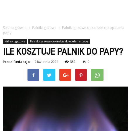
Strona główna
Palniki gazowe
Palniki gazowe dekarskie do opalania
papy
Palniki gazowe
Palniki gazowe dekarskie do opalania papy
ILE KOSZTUJE PALNIK DO PAPY?
Przez
Redakcja
-
7 kwietnia 2024
332
0