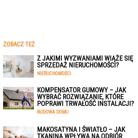
ZOBACZ TEŻ
Z JAKIMI WYZWANIAMI WIĄŻE SIĘ
SPRZEDAŻ NIERUCHOMOŚCI?
NIERUCHOMOŚCI
KOMPENSATOR GUMOWY – JAK
WYBRAĆ ROZWIĄZANIE, KTÓRE
POPRAWI TRWAŁOŚĆ INSTALACJI?
BUDOWA DOMU
MAKOSATYNA I ŚWIATŁO – JAK
TKANINA WPŁYWA NA ODBIÓR