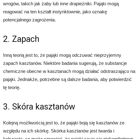
wrogów, takich jak żaby lub inne drapieżniki. Pająki mogą
reagować na ten kształt instynktownie, jako oznakę
potencjalnego zagrożenia.
2. Zapach
Inną teorią jest to, że pająki mogą odczuwać nieprzyjemny
zapach kasztanów. Niektóre badania sugerują, że substancje
chemiczne obecne w kasztanach mogą działać odstraszająco na
pająki. Jednakże, potrzebne są dalsze badania, aby potwierdzić
tę teorię.
3. Skóra kasztanów
Kolejną możliwością jest to, że pająki boją się kasztanów ze
względu na ich skórkę. Skórka kasztanów jest twarda i
kolczasta, co może sprawiać, że pająki czują się niekomfortowo