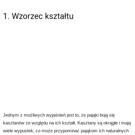
1. Wzorzec kształtu
Jednym z możliwych wyjaśnień jest to, że pająki boją się
kasztanów ze względu na ich kształt. Kasztany są okrągłe i mają
wiele wypustek, co może przypominać pająkom ich naturalnych