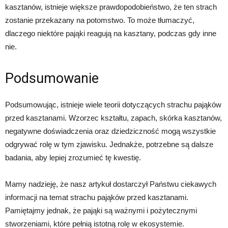
kasztanów, istnieje większe prawdopodobieństwo, że ten strach
zostanie przekazany na potomstwo. To może tłumaczyć,
dlaczego niektóre pająki reagują na kasztany, podczas gdy inne
nie.
Podsumowanie
Podsumowując, istnieje wiele teorii dotyczących strachu pająków
przed kasztanami. Wzorzec kształtu, zapach, skórka kasztanów,
negatywne doświadczenia oraz dziedziczność mogą wszystkie
odgrywać rolę w tym zjawisku. Jednakże, potrzebne są dalsze
badania, aby lepiej zrozumieć tę kwestię.
Mamy nadzieję, że nasz artykuł dostarczył Państwu ciekawych
informacji na temat strachu pająków przed kasztanami.
Pamiętajmy jednak, że pająki są ważnymi i pożytecznymi
stworzeniami, które pełnią istotną rolę w ekosystemie.