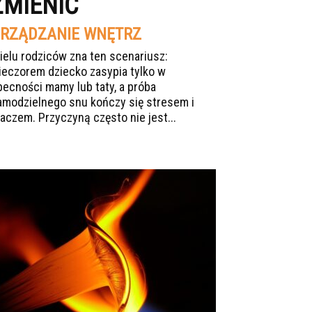
ZMIENIĆ
RZĄDZANIE WNĘTRZ
ielu rodziców zna ten scenariusz:
ieczorem dziecko zasypia tylko w
becności mamy lub taty, a próba
amodzielnego snu kończy się stresem i
łaczem. Przyczyną często nie jest...