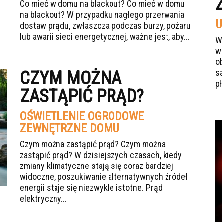
Co mieć w domu na blackout? Co mieć w domu
na blackout? W przypadku nagłego przerwania
U
dostaw prądu, zwłaszcza podczas burzy, pożaru
lub awarii sieci energetycznej, ważne jest, aby...
W
w
o
s
CZYM MOŻNA
p
ZASTĄPIĆ PRĄD?
OŚWIETLENIE OGRODOWE
ZEWNĘTRZNE DOMU
Czym można zastąpić prąd? Czym można
zastąpić prąd? W dzisiejszych czasach, kiedy
zmiany klimatyczne stają się coraz bardziej
widoczne, poszukiwanie alternatywnych źródeł
energii staje się niezwykle istotne. Prąd
elektryczny...