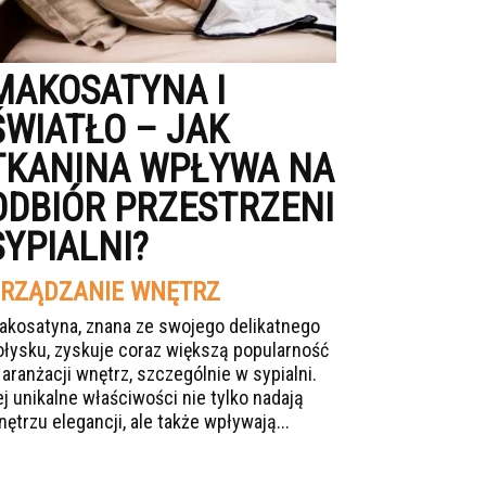
MAKOSATYNA I
ŚWIATŁO – JAK
TKANINA WPŁYWA NA
ODBIÓR PRZESTRZENI
SYPIALNI?
RZĄDZANIE WNĘTRZ
akosatyna, znana ze swojego delikatnego
ołysku, zyskuje coraz większą popularność
 aranżacji wnętrz, szczególnie w sypialni.
ej unikalne właściwości nie tylko nadają
nętrzu elegancji, ale także wpływają...