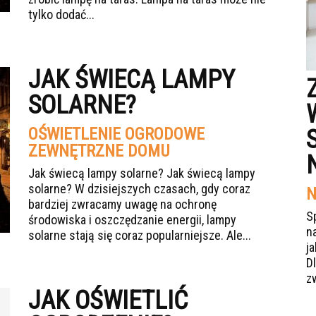
tylko dodać...
JAK ŚWIECĄ LAMPY
SOLARNE?
OŚWIETLENIE OGRODOWE
ZEWNĘTRZNE DOMU
Jak świecą lampy solarne? Jak świecą lampy
solarne? W dzisiejszych czasach, gdy coraz
N
bardziej zwracamy uwagę na ochronę
S
środowiska i oszczędzanie energii, lampy
n
solarne stają się coraz popularniejsze. Ale...
j
Dl
z
JAK OŚWIETLIĆ