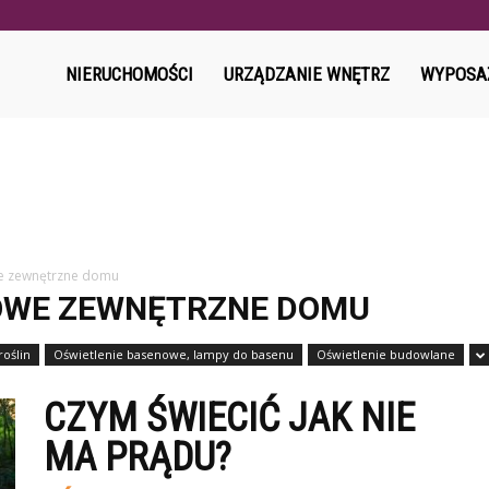
l
NIERUCHOMOŚCI
URZĄDZANIE WNĘTRZ
WYPOSA
e zewnętrzne domu
OWE ZEWNĘTRZNE DOMU
roślin
Oświetlenie basenowe, lampy do basenu
Oświetlenie budowlane
CZYM ŚWIECIĆ JAK NIE
MA PRĄDU?