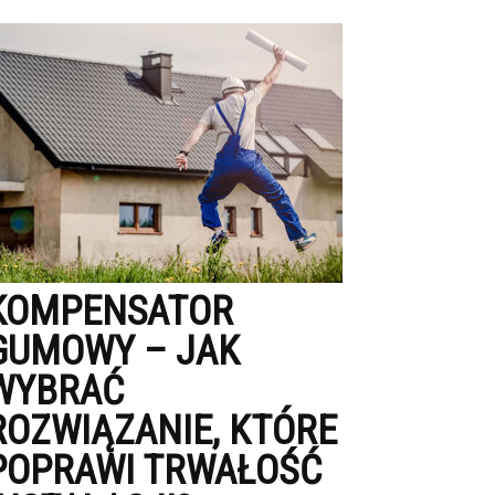
KOMPENSATOR
GUMOWY – JAK
WYBRAĆ
ROZWIĄZANIE, KTÓRE
POPRAWI TRWAŁOŚĆ