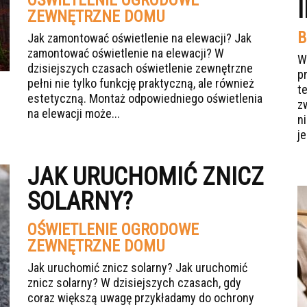
OŚWIETLENIE OGRODOWE
ZEWNĘTRZNE DOMU
B
Jak zamontować oświetlenie na elewacji? Jak
zamontować oświetlenie na elewacji? W
W
dzisiejszych czasach oświetlenie zewnętrzne
p
pełni nie tylko funkcję praktyczną, ale również
t
estetyczną. Montaż odpowiedniego oświetlenia
z
na elewacji może...
n
je
JAK URUCHOMIĆ ZNICZ
SOLARNY?
OŚWIETLENIE OGRODOWE
ZEWNĘTRZNE DOMU
Jak uruchomić znicz solarny? Jak uruchomić
znicz solarny? W dzisiejszych czasach, gdy
coraz większą uwagę przykładamy do ochrony