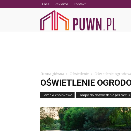
O nas
Reklama
Kontakt
PUWN.p
Strona główna
Oświetlenie
Oświetlenie ogrodow
OŚWIETLENIE OGROD
Lampki choinkowe
Lampy do doświetlania (wzrostu) 