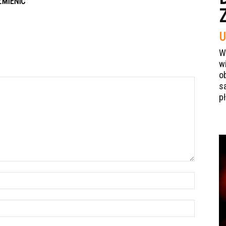
ZMIENIĆ
U
W
w
o
s
p