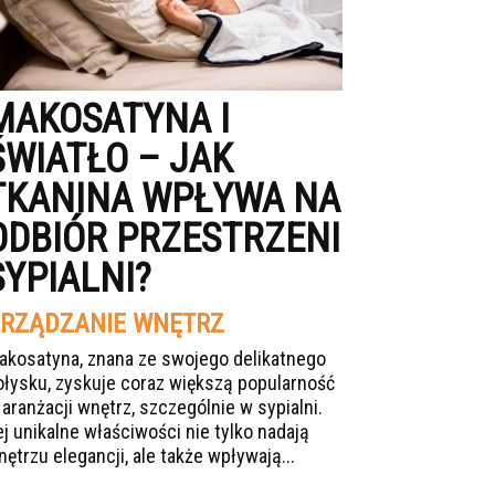
MAKOSATYNA I
ŚWIATŁO – JAK
TKANINA WPŁYWA NA
ODBIÓR PRZESTRZENI
SYPIALNI?
RZĄDZANIE WNĘTRZ
akosatyna, znana ze swojego delikatnego
ołysku, zyskuje coraz większą popularność
 aranżacji wnętrz, szczególnie w sypialni.
ej unikalne właściwości nie tylko nadają
nętrzu elegancji, ale także wpływają...