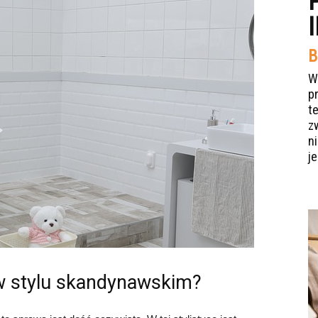
B
W
p
t
z
n
je
 w stylu skandynawskim?