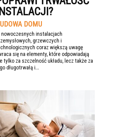
POPRAWI TRWAŁOŚĆ
INSTALACJI?
UDOWA DOMU
 nowoczesnych instalacjach
rzemysłowych, grzewczych i
echnologicznych coraz większą uwagę
wraca się na elementy, które odpowiadają
ie tylko za szczelność układu, lecz także za
go długotrwałą i...