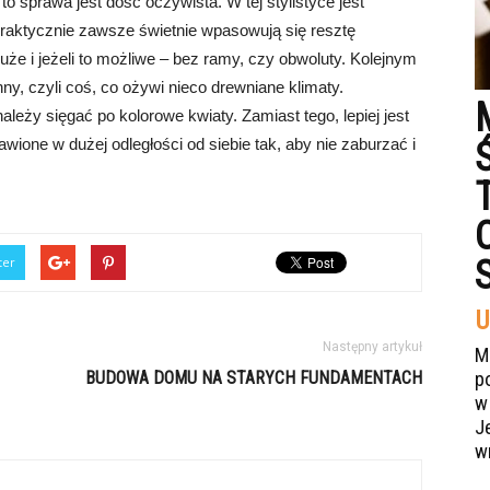
o sprawa jest dość oczywista. W tej stylistyce jest
raktycznie zawsze świetnie wpasowują się resztę
 duże i jeżeli to możliwe – bez ramy, czy obwoluty. Kolejnym
ny, czyli coś, co ożywi nieco drewniane klimaty.
 należy sięgać po kolorowe kwiaty. Zamiast tego, lepiej jest
wione w dużej odległości od siebie tak, aby nie zaburzać i
ter
U
Następny artykuł
M
BUDOWA DOMU NA STARYCH FUNDAMENTACH
p
w
J
w