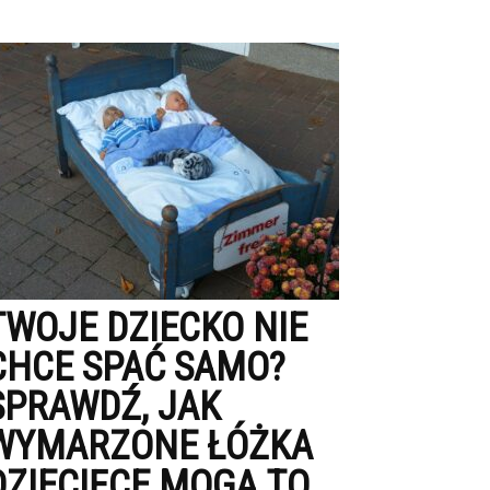
TWOJE DZIECKO NIE
CHCE SPAĆ SAMO?
SPRAWDŹ, JAK
WYMARZONE ŁÓŻKA
DZIECIĘCE MOGĄ TO