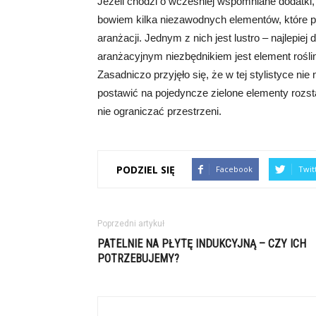
Jeżeli chodzi o wcześniej wspomniane dodatki, t
bowiem kilka niezawodnych elementów, które p
aranżacji. Jednym z nich jest lustro – najlepiej
aranżacyjnym niezbędnikiem jest element roślin
Zasadniczo przyjęło się, że w tej stylistyce nie
postawić na pojedyncze zielone elementy rozsta
nie ograniczać przestrzeni.
PODZIEL SIĘ
Facebook
Twit
Poprzedni artykuł
PATELNIE NA PŁYTĘ INDUKCYJNĄ – CZY ICH
POTRZEBUJEMY?