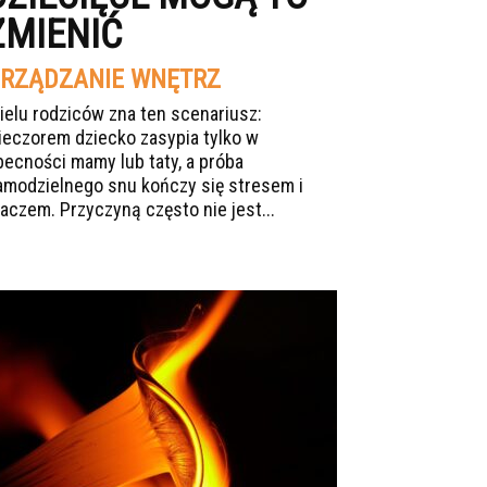
ZMIENIĆ
RZĄDZANIE WNĘTRZ
ielu rodziców zna ten scenariusz:
ieczorem dziecko zasypia tylko w
becności mamy lub taty, a próba
amodzielnego snu kończy się stresem i
łaczem. Przyczyną często nie jest...