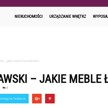
l
NIERUCHOMOŚCI
URZĄDZANIE WNĘTRZ
WYPOSA
ski – jakie meble łazienkowe?
WSKI – JAKIE MEBLE 
0
ierkaj) na Twitterze