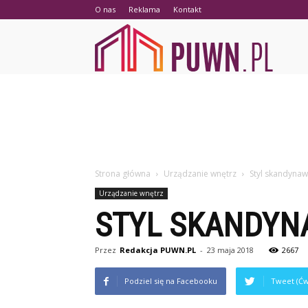
O nas
Reklama
Kontakt
PUWN.p
Strona główna
Urządzanie wnętrz
Styl skandynaw
Urządzanie wnętrz
STYL SKANDYNA
Przez
Redakcja PUWN.PL
-
23 maja 2018
2667
Podziel się na Facebooku
Tweet (Ćw