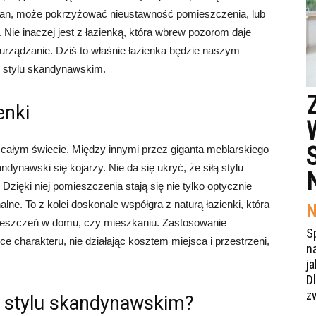
plan, może pokrzyżować nieustawność pomieszczenia, lub
 Nie inaczej jest z łazienką, która wbrew pozorom daje
i urządzanie. Dziś to właśnie łazienka będzie naszym
w stylu skandynawskim.
enki
a całym świecie. Między innymi przez giganta meblarskiego
ndynawski się kojarzy. Nie da się ukryć, że siłą stylu
 Dzięki niej pomieszczenia stają się nie tylko optycznie
nalne. To z kolei doskonale współgra z naturą łazienki, która
N
omieszczeń w domu, czy mieszkaniu. Zastosowanie
S
e charakteru, nie działając kosztem miejsca i przestrzeni,
n
j
Dl
z
w stylu skandynawskim?