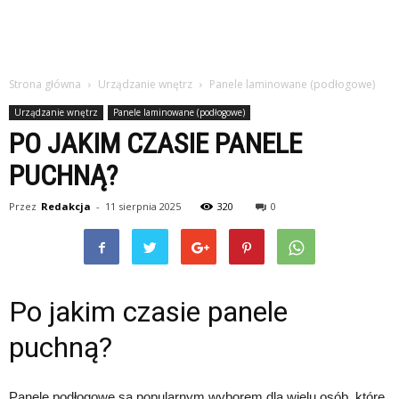
Strona główna
Urządzanie wnętrz
Panele laminowane (podłogowe)
Urządzanie wnętrz
Panele laminowane (podłogowe)
PO JAKIM CZASIE PANELE
PUCHNĄ?
Przez
Redakcja
-
11 sierpnia 2025
320
0
Po jakim czasie panele
puchną?
Panele podłogowe są popularnym wyborem dla wielu osób, które