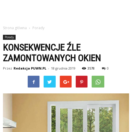
Strona główna
Porady
Porady
KONSEKWENCJE ŹLE
ZAMONTOWANYCH OKIEN
Przez
Redakcja PUWN.PL
-
18 grudnia 2019
3578
0