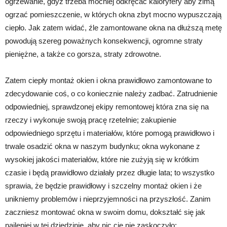
ogrzewanie, gdyż trzeba mocniej odkręcać kaloryfery aby zimą
ogrzać pomieszczenie, w których okna zbyt mocno wypuszczają
ciepło. Jak zatem widać, źle zamontowane okna na dłuższą metę
powodują szereg poważnych konsekwencji, ogromne straty
pieniężne, a także co gorsza, straty zdrowotne.
Zatem ciepły montaż okien i okna prawidłowo zamontowane to
zdecydowanie coś, o co koniecznie należy zadbać. Zatrudnienie
odpowiedniej, sprawdzonej ekipy remontowej która zna się na
rzeczy i wykonuje swoją pracę rzetelnie; zakupienie
odpowiedniego sprzętu i materiałów, które pomogą prawidłowo i
trwale osadzić okna w naszym budynku; okna wykonane z
wysokiej jakości materiałów, które nie zużyją się w krótkim
czasie i będą prawidłowo działały przez długie lata; to wszystko
sprawia, że będzie prawidłowy i szczelny montaż okien i że
unikniemy problemów i nieprzyjemności na przyszłość. Zanim
zaczniesz montować okna w swoim domu, dokształć się jak
najlepiej w tej dziedzinie, aby nic cię nie zaskoczyło: