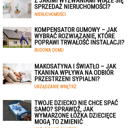
Z JAKIMI WYZWANIAMI WIĄŻE SIĘ
SPRZEDAŻ NIERUCHOMOŚCI?
NIERUCHOMOŚCI
KOMPENSATOR GUMOWY – JAK
WYBRAĆ ROZWIĄZANIE, KTÓRE
POPRAWI TRWAŁOŚĆ INSTALACJI?
BUDOWA DOMU
MAKOSATYNA I ŚWIATŁO – JAK
TKANINA WPŁYWA NA ODBIÓR
PRZESTRZENI SYPIALNI?
URZĄDZANIE WNĘTRZ
TWOJE DZIECKO NIE CHCE SPAĆ
SAMO? SPRAWDŹ, JAK
WYMARZONE ŁÓŻKA DZIECIĘCE
MOGĄ TO ZMIENIĆ