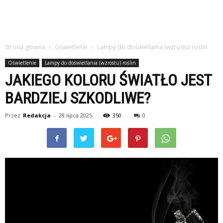
Strona główna
Oświetlenie
Lampy do doświetlania (wzrostu) roślin
Oświetlenie
Lampy do doświetlania (wzrostu) roślin
JAKIEGO KOLORU ŚWIATŁO JEST
BARDZIEJ SZKODLIWE?
Przez
Redakcja
-
28 lipca 2025
350
0