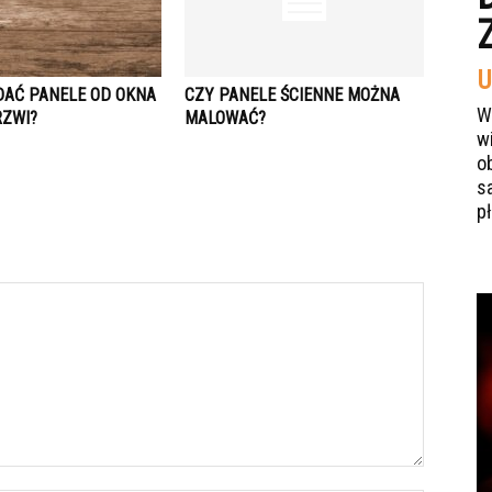
U
DAĆ PANELE OD OKNA
CZY PANELE ŚCIENNE MOŻNA
W
RZWI?
MALOWAĆ?
w
o
s
p