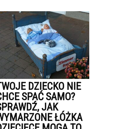
TWOJE DZIECKO NIE
CHCE SPAĆ SAMO?
SPRAWDŹ, JAK
WYMARZONE ŁÓŻKA
DZIECIĘCE MOGĄ TO