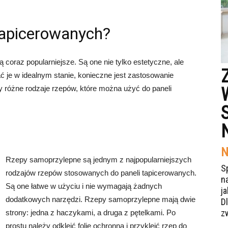
 tapicerowanych?
coraz popularniejsze. Są one nie tylko estetyczne, ale
ć je w idealnym stanie, konieczne jest zastosowanie
różne rodzaje rzepów, które można użyć do paneli
N
Rzepy samoprzylepne są jednym z najpopularniejszych
S
rodzajów rzepów stosowanych do paneli tapicerowanych.
n
Są one łatwe w użyciu i nie wymagają żadnych
j
dodatkowych narzędzi. Rzepy samoprzylepne mają dwie
Dl
z
strony: jedna z haczykami, a druga z pętelkami. Po
prostu należy odkleić folię ochronną i przykleić rzep do