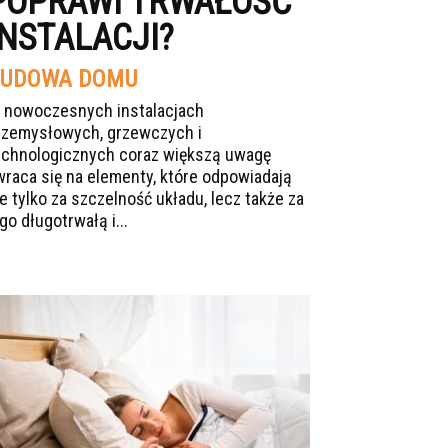
POPRAWI TRWAŁOŚĆ
INSTALACJI?
UDOWA DOMU
 nowoczesnych instalacjach
rzemysłowych, grzewczych i
echnologicznych coraz większą uwagę
wraca się na elementy, które odpowiadają
ie tylko za szczelność układu, lecz także za
go długotrwałą i...