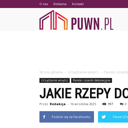
O nas
Reklama
Kontakt
PUWN.p
Strona główna
Urządzanie wnętrz
Panele i ściank
Urządzanie wnętrz
Panele i ścianki dekoracyjne
JAKIE RZEPY D
Przez
Redakcja
-
16 września 2025
197
0
Podziel się na Facebooku
Tweet (Ćw