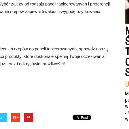
bór zależy od rodzaju paneli tapicerowanych i preferencji
wanie rzepów zapewni trwałość i wygodę użytkowania
iednich rzepów do paneli tapicerowanych, sprawdź naszą
ści produkty, które doskonale spełnią Twoje oczekiwania.
uż teraz i odkryj świat możliwości!
U
M
p
w
J
ter
w