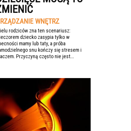
ZMIENIĆ
RZĄDZANIE WNĘTRZ
ielu rodziców zna ten scenariusz:
ieczorem dziecko zasypia tylko w
becności mamy lub taty, a próba
amodzielnego snu kończy się stresem i
łaczem. Przyczyną często nie jest...