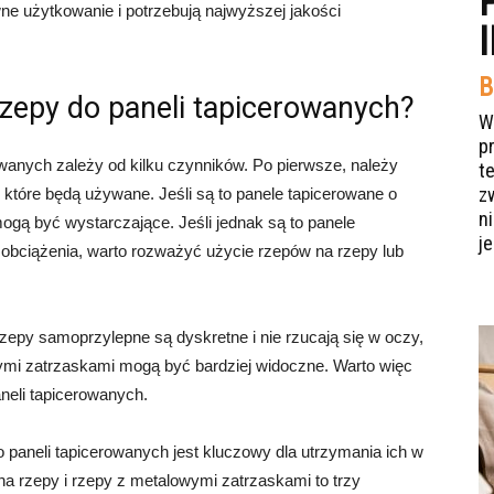
ne użytkowanie i potrzebują najwyższej jakości
B
zepy do paneli tapicerowanych?
W
p
wanych zależy od kilku czynników. Po pierwsze, należy
t
z
 które będą używane. Jeśli są to panele tapicerowane o
n
gą być wystarczające. Jeśli jednak są to panele
je
 obciążenia, warto rozważyć użycie rzepów na rzepy lub
zepy samoprzylepne są dyskretne i nie rzucają się w oczy,
ymi zatrzaskami mogą być bardziej widoczne. Warto więc
neli tapicerowanych.
aneli tapicerowanych jest kluczowy dla utrzymania ich w
a rzepy i rzepy z metalowymi zatrzaskami to trzy