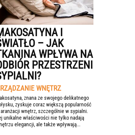
MAKOSATYNA I
ŚWIATŁO – JAK
TKANINA WPŁYWA NA
ODBIÓR PRZESTRZENI
SYPIALNI?
RZĄDZANIE WNĘTRZ
akosatyna, znana ze swojego delikatnego
ołysku, zyskuje coraz większą popularność
 aranżacji wnętrz, szczególnie w sypialni.
ej unikalne właściwości nie tylko nadają
nętrzu elegancji, ale także wpływają...