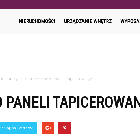
l
NIERUCHOMOŚCI
URZĄDZANIE WNĘTRZ
WYPOSA
i dekoracyjne
Jakie rzepy do paneli tapicerowanych?
O PANELI TAPICEROWA
ierkaj) na Twitterze