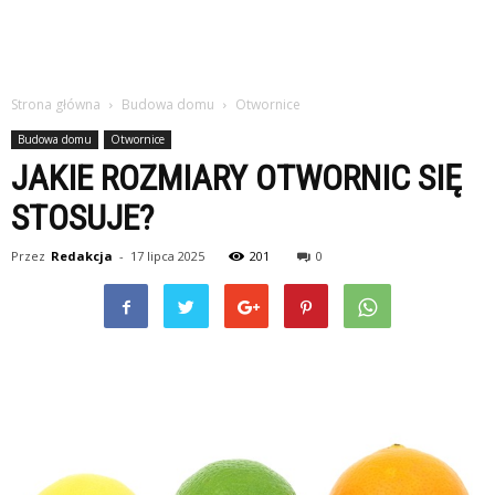
Strona główna
Budowa domu
Otwornice
Budowa domu
Otwornice
JAKIE ROZMIARY OTWORNIC SIĘ
STOSUJE?
Przez
Redakcja
-
17 lipca 2025
201
0