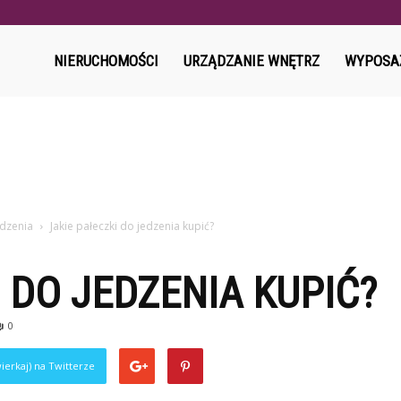
l
NIERUCHOMOŚCI
URZĄDZANIE WNĘTRZ
WYPOSA
edzenia
Jakie pałeczki do jedzenia kupić?
I DO JEDZENIA KUPIĆ?
0
ierkaj) na Twitterze