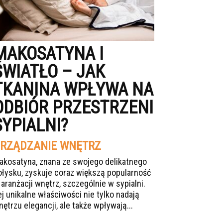
MAKOSATYNA I
ŚWIATŁO – JAK
TKANINA WPŁYWA NA
ODBIÓR PRZESTRZENI
SYPIALNI?
RZĄDZANIE WNĘTRZ
akosatyna, znana ze swojego delikatnego
ołysku, zyskuje coraz większą popularność
 aranżacji wnętrz, szczególnie w sypialni.
ej unikalne właściwości nie tylko nadają
nętrzu elegancji, ale także wpływają...