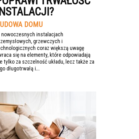
POPRAWI TRWAŁOŚĆ
INSTALACJI?
UDOWA DOMU
 nowoczesnych instalacjach
rzemysłowych, grzewczych i
echnologicznych coraz większą uwagę
wraca się na elementy, które odpowiadają
ie tylko za szczelność układu, lecz także za
go długotrwałą i...