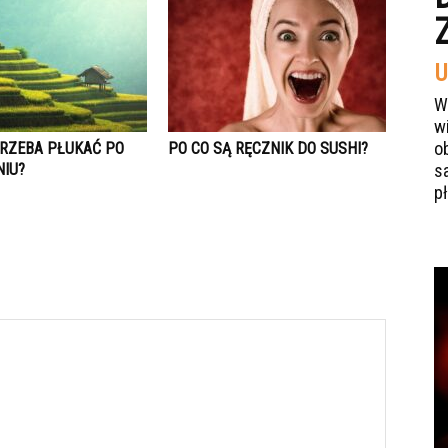
U
W
w
o
TRZEBA PŁUKAĆ PO
PO CO SĄ RĘCZNIK DO SUSHI?
IU?
s
p