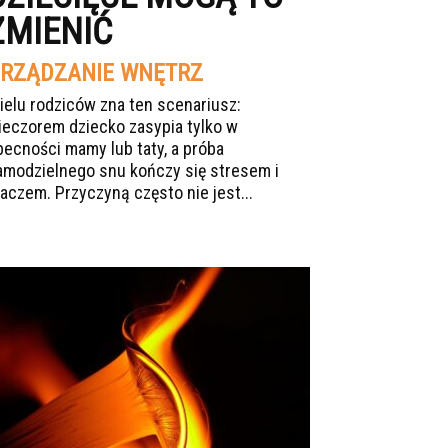
ZMIENIĆ
RZĄDZANIE WNĘTRZ
ielu rodziców zna ten scenariusz:
ieczorem dziecko zasypia tylko w
becności mamy lub taty, a próba
amodzielnego snu kończy się stresem i
łaczem. Przyczyną często nie jest...