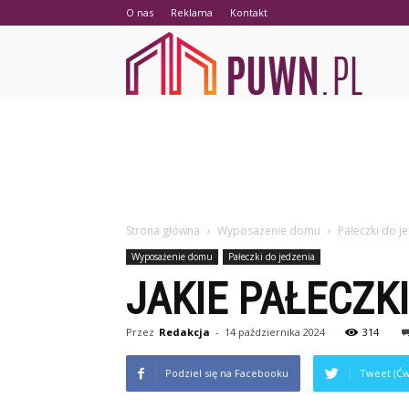
O nas
Reklama
Kontakt
PUWN.p
Strona główna
Wyposażenie domu
Pałeczki do j
Wyposażenie domu
Pałeczki do jedzenia
JAKIE PAŁECZK
Przez
Redakcja
-
14 października 2024
314
Podziel się na Facebooku
Tweet (Ćw