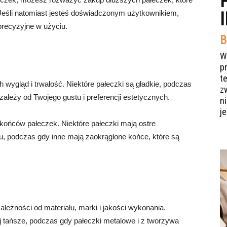
 Jeśli natomiast jesteś doświadczonym użytkownikiem,
precyzyjne w użyciu.
B
W
p
t
ygląd i trwałość. Niektóre pałeczki są gładkie, podczas
z
zależy od Twojego gustu i preferencji estetycznych.
n
je
ońców pałeczek. Niektóre pałeczki mają ostre
u, podczas gdy inne mają zaokrąglone końce, które są
leżności od materiału, marki i jakości wykonania.
 tańsze, podczas gdy pałeczki metalowe i z tworzywa