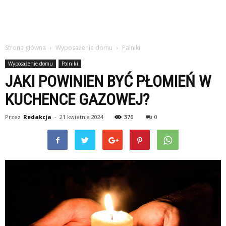
Strona główna
Wyposażenie domu
Palniki
Wyposażenie domu
Palniki
JAKI POWINIEN BYĆ PŁOMIEŃ W
KUCHENCE GAZOWEJ?
Przez
Redakcja
-
21 kwietnia 2024
376
0