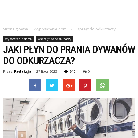
Strona główna
Wyposażenie domu
Osprzęt do odkurzaczy
Wyposażenie domu
Osprzęt do odkurzaczy
JAKI PŁYN DO PRANIA DYWANÓW
DO ODKURZACZA?
Przez
Redakcja
-
27 lipca 2025
246
0