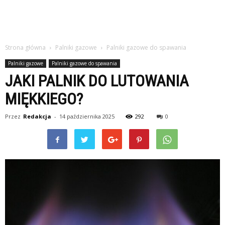
Strona główna
Palniki gazowe
Palniki gazowe do spawania
Palniki gazowe
Palniki gazowe do spawania
JAKI PALNIK DO LUTOWANIA
MIĘKKIEGO?
Przez
Redakcja
-
14 października 2025
292
0