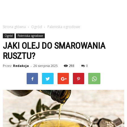
Strona główna
Ogród
Paleniska ogrodowe
Ogród
Paleniska ogrodowe
JAKI OLEJ DO SMAROWANIA
RUSZTU?
Przez
Redakcja
-
26 sierpnia 2025
293
0