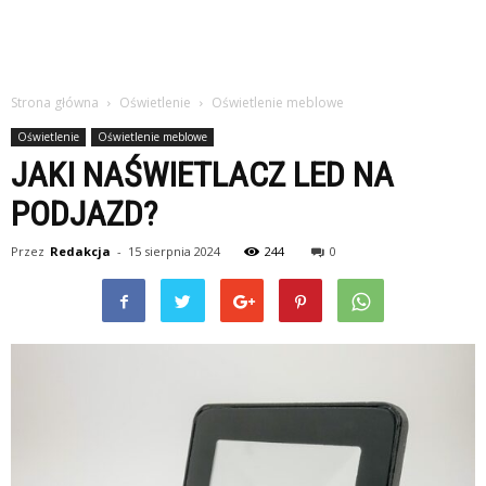
Strona główna
Oświetlenie
Oświetlenie meblowe
Oświetlenie
Oświetlenie meblowe
JAKI NAŚWIETLACZ LED NA
PODJAZD?
Przez
Redakcja
-
15 sierpnia 2024
244
0