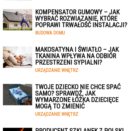
KOMPENSATOR GUMOWY – JAK
WYBRAĆ ROZWIĄZANIE, KTÓRE
POPRAWI TRWAŁOŚĆ INSTALACJI?
BUDOWA DOMU
MAKOSATYNA I ŚWIATŁO – JAK
TKANINA WPŁYWA NA ODBIÓR
PRZESTRZENI SYPIALNI?
URZĄDZANIE WNĘTRZ
TWOJE DZIECKO NIE CHCE SPAĆ
SAMO? SPRAWDŹ, JAK
WYMARZONE ŁÓŻKA DZIECIĘCE
MOGĄ TO ZMIENIĆ
URZĄDZANIE WNĘTRZ
PRODUCENT SZKLANEK Z POLSKI