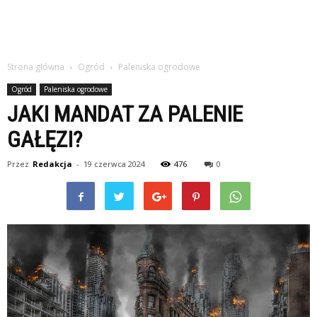
Strona główna
Ogród
Paleniska ogrodowe
Ogród
Paleniska ogrodowe
JAKI MANDAT ZA PALENIE
GAŁĘZI?
Przez
Redakcja
-
19 czerwca 2024
476
0