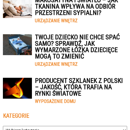
MAKOSATYNA I ŚWIATŁO – JAK
TKANINA WPŁYWA NA ODBIÓR
PRZESTRZENI SYPIALNI?
URZĄDZANIE WNĘTRZ
TWOJE DZIECKO NIE CHCE SPAĆ
SAMO? SPRAWDŹ, JAK
WYMARZONE ŁÓŻKA DZIECIĘCE
MOGĄ TO ZMIENIĆ
URZĄDZANIE WNĘTRZ
PRODUCENT SZKLANEK Z POLSKI
– JAKOŚĆ, KTÓRA TRAFIA NA
RYNKI ŚWIATOWE
WYPOSAŻENIE DOMU
KATEGORIE
Kategorie