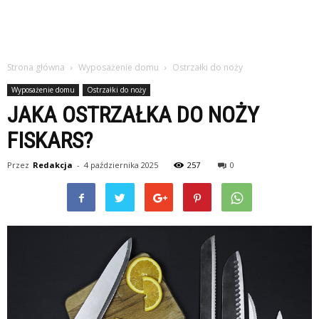
Strona główna
Wyposażenie domu
Ostrzałki do noży
Wyposażenie domu
Ostrzałki do noży
JAKA OSTRZAŁKA DO NOŻY
FISKARS?
Przez
Redakcja
-
4 października 2025
257
0