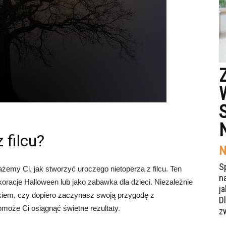
 filcu?
N
S
my Ci, jak stworzyć uroczego nietoperza z filcu. Ten
n
koracje Halloween lub jako zabawka dla dzieci. Niezależnie
j
kiem, czy dopiero zaczynasz swoją przygodę z
Dl
może Ci osiągnąć świetne rezultaty.
z