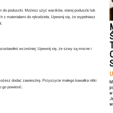
m do poduszki. Możesz użyć wacików, starej poduszki lub
 z materiałami do rękodzieła. Upewnij się, że wypełniasz
t.
pozostawiłeś wcześniej. Upewnij się, że szwy są mocne i
U
możesz dodać zawieszkę. Przyszycie małego kawałka nitki
M
o go powiesić.
p
w
J
w