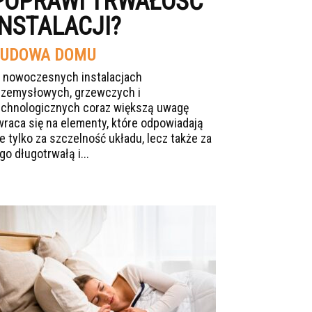
POPRAWI TRWAŁOŚĆ
INSTALACJI?
UDOWA DOMU
 nowoczesnych instalacjach
rzemysłowych, grzewczych i
echnologicznych coraz większą uwagę
wraca się na elementy, które odpowiadają
ie tylko za szczelność układu, lecz także za
go długotrwałą i...