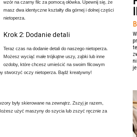
wzór na czarny filc za pomocą ołówka. Upewnij się, że
masz dwa identyczne kształty dla górnej i dolnej części
nietoperza.
B
W
Krok 2: Dodanie detali
p
t
Teraz czas na dodanie detali do naszego nietoperza.
z
Możesz wyciąć małe trójkątne uszy, ząbki lub inne
n
ozdoby, które chcesz umieścić na swoim filcowym
je
by stworzyć oczy nietoperza. Bądź kreatywny!
y wzory były skierowane na zewnątrz. Zszyj je razem,
 Możesz użyć maszyny do szycia lub zszyć ręcznie za