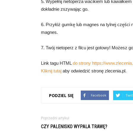
5. Wypełnij nietoperza wacikiem lub kawałkiem 
dokładnie zszywając go.
6. Przyłóż gumkę lub magnes na tylnej części n
magnes.
7. Twój nietoperz z filcu jest gotowy! Możesz 
Link tagu HTML
do strony https://www.zlecenia.p
Kliknij tutaj
aby odwiedzić stronę zlecenia.pl.
PODZIEL SIĘ
Facebook
Twit
Poprzedni artykuł
CZY PALENISKO WYPALA TRAWĘ?