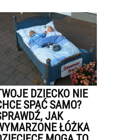
TWOJE DZIECKO NIE
CHCE SPAĆ SAMO?
SPRAWDŹ, JAK
WYMARZONE ŁÓŻKA
DZIECIĘCE MOGĄ TO