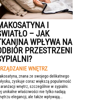
MAKOSATYNA I
ŚWIATŁO – JAK
TKANINA WPŁYWA NA
ODBIÓR PRZESTRZENI
SYPIALNI?
RZĄDZANIE WNĘTRZ
akosatyna, znana ze swojego delikatnego
ołysku, zyskuje coraz większą popularność
 aranżacji wnętrz, szczególnie w sypialni.
ej unikalne właściwości nie tylko nadają
nętrzu elegancji, ale także wpływają...