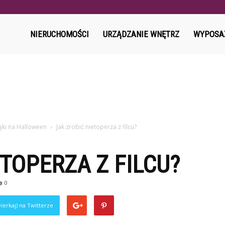
l
NIERUCHOMOŚCI
URZĄDZANIE WNĘTRZ
WYPOSA
jąki na Halloween
Jak zrobić nietoperza z filcu?
ETOPERZA Z FILCU?
0
ierkaj) na Twitterze