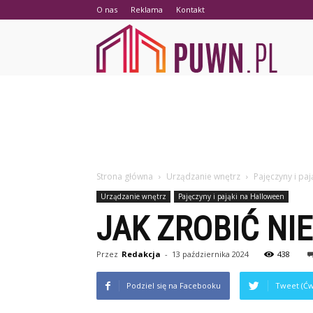
O nas
Reklama
Kontakt
PUWN.p
Strona główna
Urządzanie wnętrz
Pajęczyny i pa
Urządzanie wnętrz
Pajęczyny i pająki na Halloween
JAK ZROBIĆ NI
Przez
Redakcja
-
13 października 2024
438
Podziel się na Facebooku
Tweet (Ćw