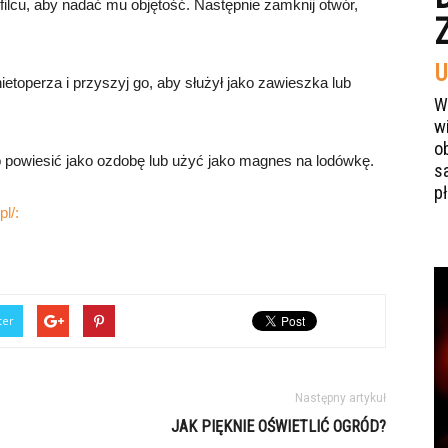
filcu, aby nadać mu objętość. Następnie zamknij otwór,
U
ietoperza i przyszyj go, aby służył jako zawieszka lub
W
w
o
go powiesić jako ozdobę lub użyć jako magnes na lodówkę.
s
p
l/:
ter
Następny artykuł
JAK PIĘKNIE OŚWIETLIĆ OGRÓD?