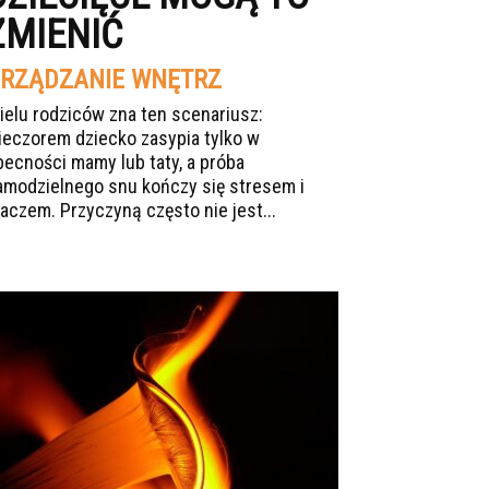
ZMIENIĆ
RZĄDZANIE WNĘTRZ
ielu rodziców zna ten scenariusz:
ieczorem dziecko zasypia tylko w
becności mamy lub taty, a próba
amodzielnego snu kończy się stresem i
łaczem. Przyczyną często nie jest...