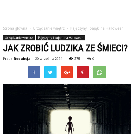
Strona główna
Urządzanie wnętrz
Pajęczyny i pająki na Halloween
Urządzanie wnętrz
Pajęczyny i pająki na Halloween
JAK ZROBIĆ LUDZIKA ZE ŚMIECI?
Przez
Redakcja
-
20 września 2024
275
0