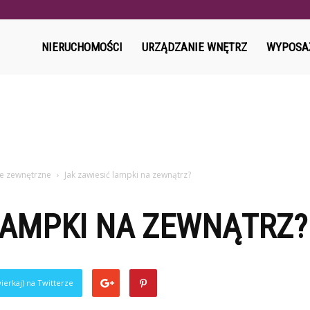
l
NIERUCHOMOŚCI
URZĄDZANIE WNĘTRZ
WYPOSA
ne zewnętrzne
Jak zawiesić lampki na zewnątrz?
LAMPKI NA ZEWNĄTRZ?
ierkaj) na Twitterze