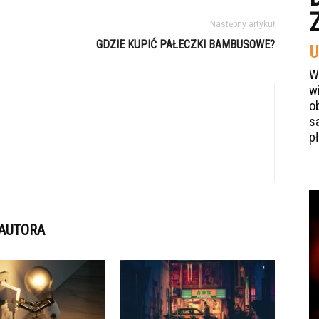
Następny artykuł
GDZIE KUPIĆ PAŁECZKI BAMBUSOWE?
U
W
w
o
s
p
 AUTORA