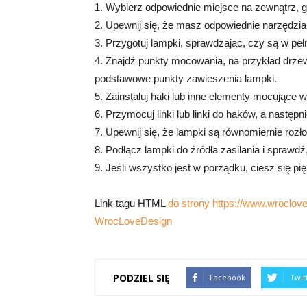
1. Wybierz odpowiednie miejsce na zewnątrz, g
2. Upewnij się, że masz odpowiednie narzędzia i m
3. Przygotuj lampki, sprawdzając, czy są w peł
4. Znajdź punkty mocowania, na przykład drzewa
podstawowe punkty zawieszenia lampki.
5. Zainstaluj haki lub inne elementy mocując
6. Przymocuj linki lub linki do haków, a następn
7. Upewnij się, że lampki są równomiernie rozł
8. Podłącz lampki do źródła zasilania i sprawdź
9. Jeśli wszystko jest w porządku, ciesz się p
Link tagu HTML
do strony https://www.wroclove
WrocLoveDesign
PODZIEL SIĘ
Facebook
Twit