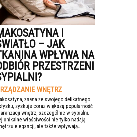
MAKOSATYNA I
ŚWIATŁO – JAK
TKANINA WPŁYWA NA
ODBIÓR PRZESTRZENI
SYPIALNI?
RZĄDZANIE WNĘTRZ
akosatyna, znana ze swojego delikatnego
ołysku, zyskuje coraz większą popularność
 aranżacji wnętrz, szczególnie w sypialni.
ej unikalne właściwości nie tylko nadają
nętrzu elegancji, ale także wpływają...