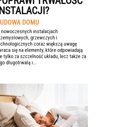
POPRAWI TRWAŁOŚĆ
INSTALACJI?
UDOWA DOMU
 nowoczesnych instalacjach
rzemysłowych, grzewczych i
echnologicznych coraz większą uwagę
wraca się na elementy, które odpowiadają
ie tylko za szczelność układu, lecz także za
go długotrwałą i...