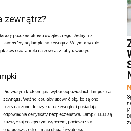
a zewnątrz?
i tarasy podczas okresu świątecznego. Jednym z
 i atmosfery są lampki na zewnątrz. W tym artykule
ak zawiesić lampki na zewnątrz, aby stworzyć
ampki
N
Pierwszym krokiem jest wybór odpowiednich lampek na
S
zewnątrz. Ważne jest, aby upewnić się, że są one
n
przeznaczone do użytku na zewnątrz i posiadają
j
odpowiednie certyfikaty bezpieczeństwa. Lampki LED są
Dl
zazwyczaj najlepszym wyborem, ponieważ są
z
energooszczędne i mają długą żywotność.