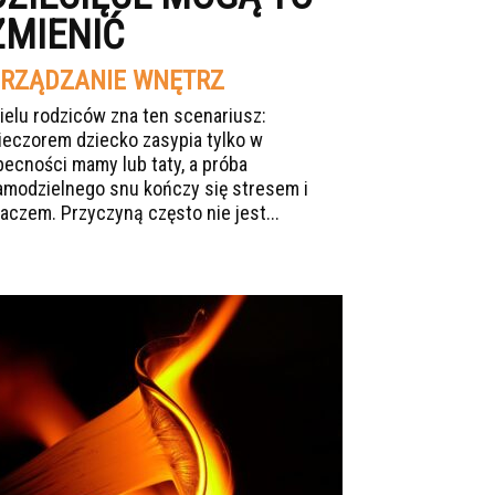
ZMIENIĆ
RZĄDZANIE WNĘTRZ
ielu rodziców zna ten scenariusz:
ieczorem dziecko zasypia tylko w
becności mamy lub taty, a próba
amodzielnego snu kończy się stresem i
łaczem. Przyczyną często nie jest...