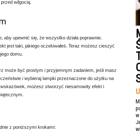
przed wilgocią.
em
je, aby upewnić się, że wszystko działa poprawnie.
kt jest taki, jakiego oczekiwałeś. Teraz możesz cieszyć
ojego domu.
z może być prostym i przyjemnym zadaniem, jeśli masz
ieczeństwie i wybieraj lampki przeznaczone do użytku na
h wskazówek, możesz stworzyć niesamowity efekt i
U
wiątecznym.
M
p
w
J
dnie z poniższymi krokami:
w