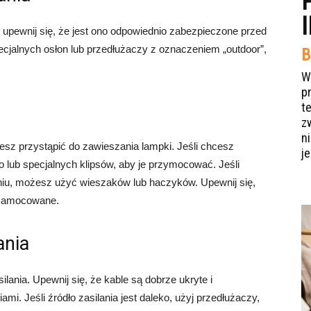
 upewnij się, że jest ono odpowiednio zabezpieczone przed
jalnych osłon lub przedłużaczy z oznaczeniem „outdoor”,
B
W
p
t
z
n
z przystąpić do zawieszania lampki. Jeśli chcesz
je
o lub specjalnych klipsów, aby je przymocować. Jeśli
eniu, możesz użyć wieszaków lub haczyków. Upewnij się,
e zamocowane.
ania
ilania. Upewnij się, że kable są dobrze ukryte i
i. Jeśli źródło zasilania jest daleko, użyj przedłużaczy,