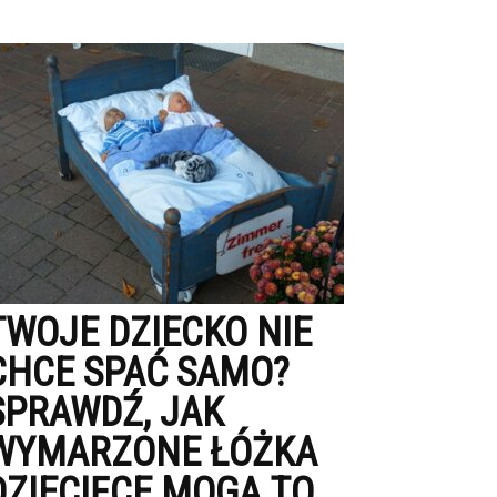
TWOJE DZIECKO NIE
CHCE SPAĆ SAMO?
SPRAWDŹ, JAK
WYMARZONE ŁÓŻKA
DZIECIĘCE MOGĄ TO