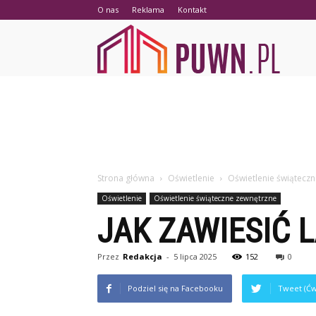
O nas
Reklama
Kontakt
PUWN.p
Strona główna
Oświetlenie
Oświetlenie świątecz
Oświetlenie
Oświetlenie świąteczne zewnętrzne
JAK ZAWIESIĆ 
Przez
Redakcja
-
5 lipca 2025
152
0
Podziel się na Facebooku
Tweet (Ćw