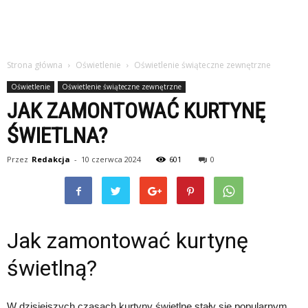
Strona główna
Oświetlenie
Oświetlenie świąteczne zewnętrzne
Oświetlenie
Oświetlenie świąteczne zewnętrzne
JAK ZAMONTOWAĆ KURTYNĘ
ŚWIETLNA?
Przez
Redakcja
-
10 czerwca 2024
601
0
Jak zamontować kurtynę
świetlną?
W dzisiejszych czasach kurtyny świetlne stały się popularnym