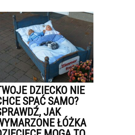
TWOJE DZIECKO NIE
CHCE SPAĆ SAMO?
SPRAWDŹ, JAK
WYMARZONE ŁÓŻKA
DZIECIĘCE MOGĄ TO