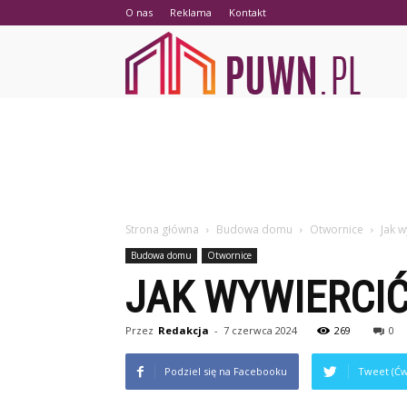
O nas
Reklama
Kontakt
PUWN.p
Strona główna
Budowa domu
Otwornice
Jak w
Budowa domu
Otwornice
JAK WYWIERCI
Przez
Redakcja
-
7 czerwca 2024
269
0
Podziel się na Facebooku
Tweet (Ćw