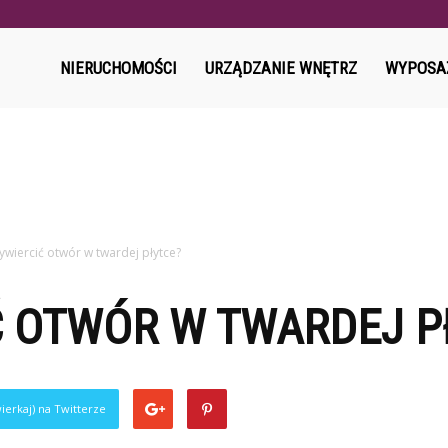
l
NIERUCHOMOŚCI
URZĄDZANIE WNĘTRZ
WYPOSA
ywiercić otwór w twardej płytce?
Ć OTWÓR W TWARDEJ P
ierkaj) na Twitterze