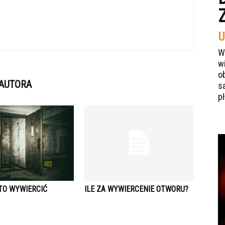
U
W
w
o
 AUTORA
s
p
TO WYWIERCIĆ
ILE ZA WYWIERCENIE OTWORU?