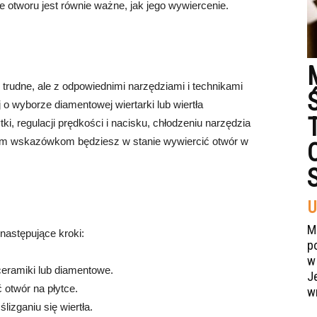
otworu jest równie ważne, jak jego wywiercenie.
trudne, ale z odpowiednimi narzędziami i technikami
o wyborze diamentowej wiertarki lub wiertła
, regulacji prędkości i nacisku, chłodzeniu narzędzia
ym wskazówkom będziesz w stanie wywiercić otwór w
U
M
następujące kroki:
p
w
 ceramiki lub diamentowe.
J
otwór na płytce.
w
lizganiu się wiertła.