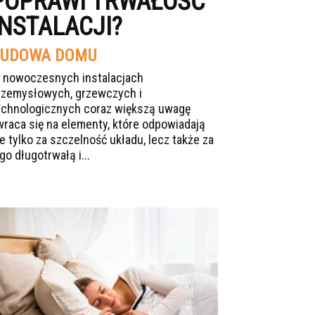
POPRAWI TRWAŁOŚĆ
INSTALACJI?
UDOWA DOMU
 nowoczesnych instalacjach
rzemysłowych, grzewczych i
echnologicznych coraz większą uwagę
wraca się na elementy, które odpowiadają
ie tylko za szczelność układu, lecz także za
go długotrwałą i...