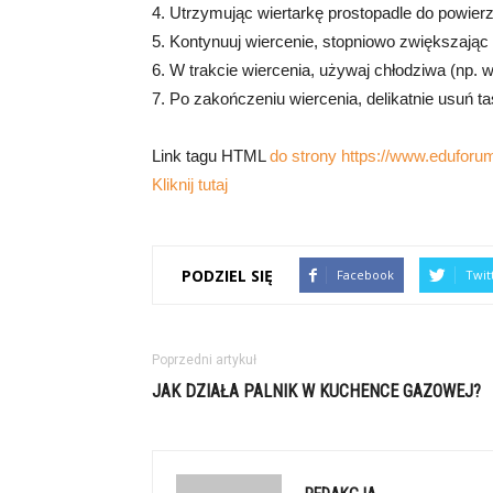
4. Utrzymując wiertarkę prostopadle do powierzc
5. Kontynuuj wiercenie, stopniowo zwiększając n
6. W trakcie wiercenia, używaj chłodziwa (np. w
7. Po zakończeniu wiercenia, delikatnie usuń t
Link tagu HTML
do strony https://www.eduforum
Kliknij tutaj
PODZIEL SIĘ
Facebook
Twit
Poprzedni artykuł
JAK DZIAŁA PALNIK W KUCHENCE GAZOWEJ?