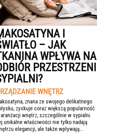
MAKOSATYNA I
ŚWIATŁO – JAK
TKANINA WPŁYWA NA
ODBIÓR PRZESTRZENI
SYPIALNI?
RZĄDZANIE WNĘTRZ
akosatyna, znana ze swojego delikatnego
ołysku, zyskuje coraz większą popularność
 aranżacji wnętrz, szczególnie w sypialni.
ej unikalne właściwości nie tylko nadają
nętrzu elegancji, ale także wpływają...