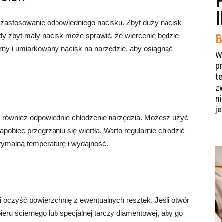
t zastosowanie odpowiedniego nacisku. Zbyt duży nacisk
y zbyt mały nacisk może sprawić, że wiercenie będzie
B
rny i umiarkowany nacisk na narzędzie, aby osiągnąć
W
p
t
z
n
je
st również odpowiednie chłodzenie narzędzia. Możesz użyć
pobiec przegrzaniu się wiertła. Warto regularnie chłodzić
tymalną temperaturę i wydajność.
i oczyść powierzchnię z ewentualnych resztek. Jeśli otwór
ieru ściernego lub specjalnej tarczy diamentowej, aby go