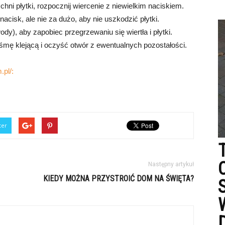
hni płytki, rozpocznij wiercenie z niewielkim naciskiem.
acisk, ale nie za dużo, aby nie uszkodzić płytki.
ody), aby zapobiec przegrzewaniu się wiertła i płytki.
aśmę klejącą i oczyść otwór z ewentualnych pozostałości.
.pl/:
ter
Następny artykuł
KIEDY MOŻNA PRZYSTROIĆ DOM NA ŚWIĘTA?