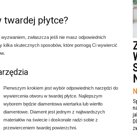
 twardej płytce?
ć wyzwaniem, zwłaszcza jeśli nie masz odpowiednich
my kilka skutecznych sposobów, które pomogą Ci wywiercić
ów.
arzędzia
Pierwszym krokiem jest wybór odpowiednich narzędzi do
N
wywiercenia otworu w twardej płytce. Najlepszym
S
wyborem będzie diamentowa wiertarka lub wiertło
n
diamentowe. Diament jest jednym z najtwardszych
j
materiałów na świecie i doskonale radzi sobie z
Dl
z
przewierceniem twardej powierzchni.