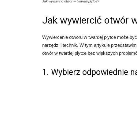
Jak wywiercić otwór w twardej płytce?
Jak wywiercić otwór w
Wywiercenie otworu w twardej płytce może by
narzędzi i technik. W tym artykule przedstawi
otwór w twardej płytce bez większych problem
1. Wybierz odpowiednie n