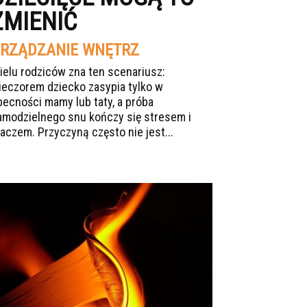
ZMIENIĆ
RZĄDZANIE WNĘTRZ
ielu rodziców zna ten scenariusz:
ieczorem dziecko zasypia tylko w
becności mamy lub taty, a próba
amodzielnego snu kończy się stresem i
łaczem. Przyczyną często nie jest...