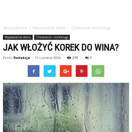
Strona główna
Wyposażenie domu
Otwieracze i korkociągi
Wyposażenie domu
Otwieracze i korkociągi
JAK WŁOŻYĆ KOREK DO WINA?
Przez
Redakcja
-
17 czerwca 2024
275
0