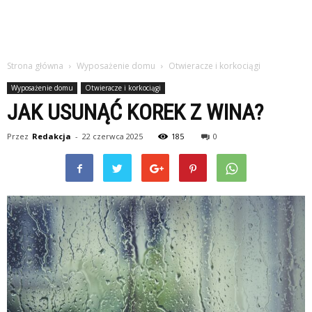
Strona główna
Wyposażenie domu
Otwieracze i korkociągi
Wyposażenie domu
Otwieracze i korkociągi
JAK USUNĄĆ KOREK Z WINA?
Przez
Redakcja
-
22 czerwca 2025
185
0