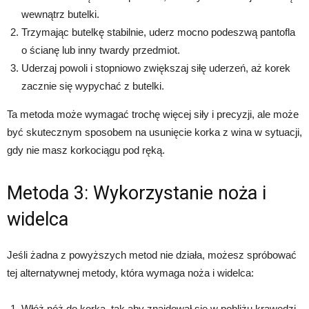
wewnątrz butelki.
Trzymając butelkę stabilnie, uderz mocno podeszwą pantofla
o ścianę lub inny twardy przedmiot.
Uderzaj powoli i stopniowo zwiększaj siłę uderzeń, aż korek
zacznie się wypychać z butelki.
Ta metoda może wymagać trochę więcej siły i precyzji, ale może
być skutecznym sposobem na usunięcie korka z wina w sytuacji,
gdy nie masz korkociągu pod ręką.
Metoda 3: Wykorzystanie noża i
widelca
Jeśli żadna z powyższych metod nie działa, możesz spróbować
tej alternatywnej metody, która wymaga noża i widelca:
Włóż nóż do korka, tak aby znajdował się w pobliżu krawędzi