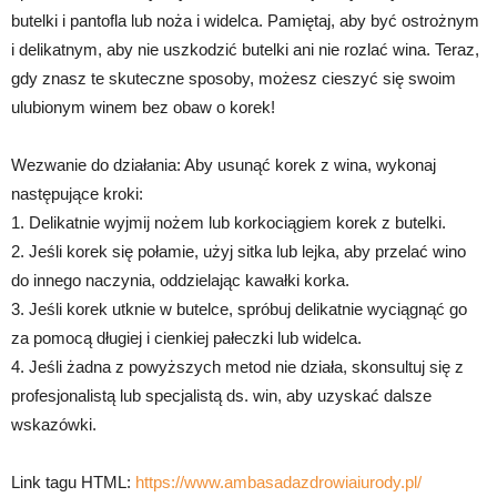
butelki i pantofla lub noża i widelca. Pamiętaj, aby być ostrożnym
i delikatnym, aby nie uszkodzić butelki ani nie rozlać wina. Teraz,
gdy znasz te skuteczne sposoby, możesz cieszyć się swoim
ulubionym winem bez obaw o korek!
Wezwanie do działania: Aby usunąć korek z wina, wykonaj
następujące kroki:
1. Delikatnie wyjmij nożem lub korkociągiem korek z butelki.
2. Jeśli korek się połamie, użyj sitka lub lejka, aby przelać wino
do innego naczynia, oddzielając kawałki korka.
3. Jeśli korek utknie w butelce, spróbuj delikatnie wyciągnąć go
za pomocą długiej i cienkiej pałeczki lub widelca.
4. Jeśli żadna z powyższych metod nie działa, skonsultuj się z
profesjonalistą lub specjalistą ds. win, aby uzyskać dalsze
wskazówki.
Link tagu HTML:
https://www.ambasadazdrowiaiurody.pl/