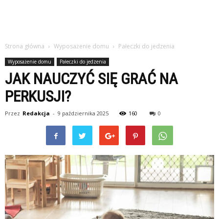
Strona główna
Wyposażenie domu
Pałeczki do jedzenia
Wyposażenie domu
Pałeczki do jedzenia
JAK NAUCZYĆ SIĘ GRAĆ NA
PERKUSJI?
Przez
Redakcja
-
9 października 2025
160
0