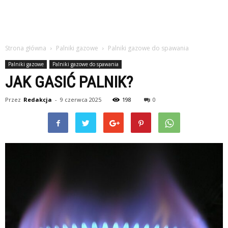
Strona główna
Palniki gazowe
Palniki gazowe do spawania
Palniki gazowe
Palniki gazowe do spawania
JAK GASIĆ PALNIK?
Przez
Redakcja
-
9 czerwca 2025
198
0