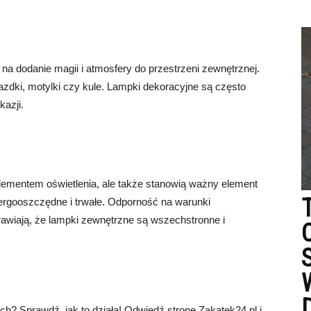
 dodanie magii i atmosfery do przestrzeni zewnętrznej.
iazdki, motylki czy kule. Lampki dekoracyjne są często
azji.
lementem oświetlenia, ale także stanowią ważny element
nergooszczędne i trwałe. Odporność na warunki
rawiają, że lampki zewnętrzne są wszechstronne i
? Sprawdź, jak to działa! Odwiedź stronę Zakatek24.pl i