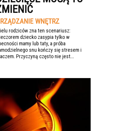
ZMIENIĆ
RZĄDZANIE WNĘTRZ
ielu rodziców zna ten scenariusz:
ieczorem dziecko zasypia tylko w
becności mamy lub taty, a próba
amodzielnego snu kończy się stresem i
łaczem. Przyczyną często nie jest...