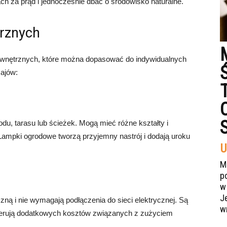
h za prąd i jednocześnie dbać o środowisko naturalne.
trznych
ewnętrznych, które można dopasować do indywidualnych
zajów:
du, tarasu lub ścieżek. Mogą mieć różne kształty i
ry. Lampki ogrodowe tworzą przyjemny nastrój i dodają uroku
U
M
p
w
J
zną i nie wymagają podłączenia do sieci elektrycznej. Są
w
nerują dodatkowych kosztów związanych z zużyciem