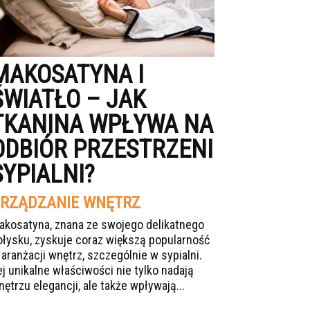
MAKOSATYNA I
ŚWIATŁO – JAK
TKANINA WPŁYWA NA
ODBIÓR PRZESTRZENI
SYPIALNI?
RZĄDZANIE WNĘTRZ
akosatyna, znana ze swojego delikatnego
ołysku, zyskuje coraz większą popularność
 aranżacji wnętrz, szczególnie w sypialni.
ej unikalne właściwości nie tylko nadają
nętrzu elegancji, ale także wpływają...