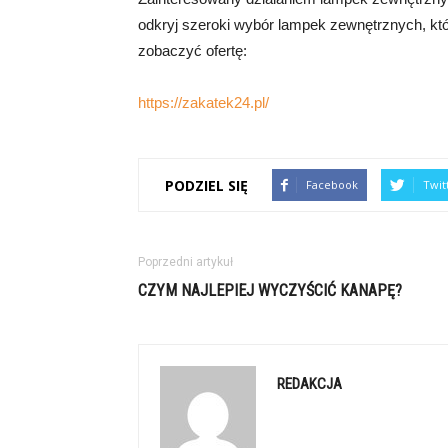
odkryj szeroki wybór lampek zewnętrznych, któ
zobaczyć ofertę:
https://zakatek24.pl/
PODZIEL SIĘ
Facebook
Twit
Poprzedni artykuł
CZYM NAJLEPIEJ WYCZYŚCIĆ KANAPĘ?
REDAKCJA