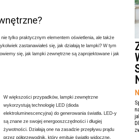
ewnętrzne?
nie tylko praktycznym elementem oświetlenia, ale także
kolwiek zastanawiałeś się, jak działają te lampki? W tym
 dowiemy się, jak lampki zewnętrzne są zaprojektowane i jak
N
W większości przypadków, lampki zewnętrzne
S
wykorzystują technologię LED (dioda
n
elektroluminescencyjna) do generowania światła. LED-y
j
są znane ze swojej energooszczędności i długiej
Dl
żywotności. Działają one na zasadzie przepływu prądu
z
przez półprzewodnik, który emituje światło widoczne.