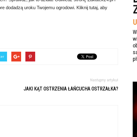
re dodadzą uroku Twojemu ogrodowi. Kliknij tutaj, aby
U
W
w
o
s
ter
p
Następny artykuł
JAKI KĄT OSTRZENIA ŁAŃCUCHA OSTRZAŁKA?