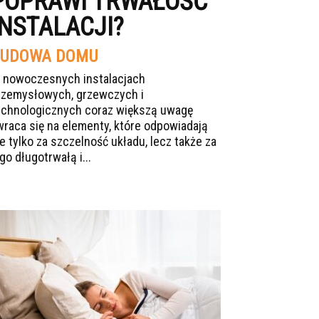
POPRAWI TRWAŁOŚĆ
INSTALACJI?
UDOWA DOMU
 nowoczesnych instalacjach
rzemysłowych, grzewczych i
echnologicznych coraz większą uwagę
wraca się na elementy, które odpowiadają
ie tylko za szczelność układu, lecz także za
go długotrwałą i...