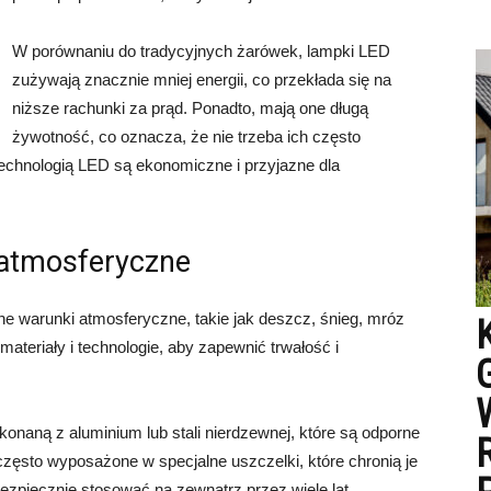
W porównaniu do tradycyjnych żarówek, lampki LED
zużywają znacznie mniej energii, co przekłada się na
niższe rachunki za prąd. Ponadto, mają one długą
żywotność, co oznacza, że nie trzeba ich często
echnologią LED są ekonomiczne i przyjazne dla
 atmosferyczne
 warunki atmosferyczne, takie jak deszcz, śnieg, mróz
materiały i technologie, aby zapewnić trwałość i
naną z aluminium lub stali nierdzewnej, które są odporne
zęsto wyposażone w specjalne uszczelki, które chronią je
bezpiecznie stosować na zewnątrz przez wiele lat.