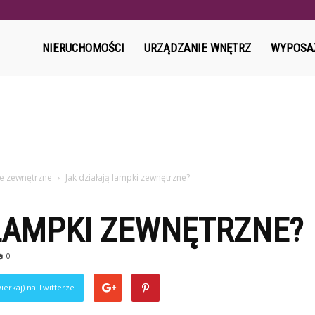
l
NIERUCHOMOŚCI
URZĄDZANIE WNĘTRZ
WYPOSA
ne zewnętrzne
Jak działają lampki zewnętrzne?
 LAMPKI ZEWNĘTRZNE?
0
ierkaj) na Twitterze