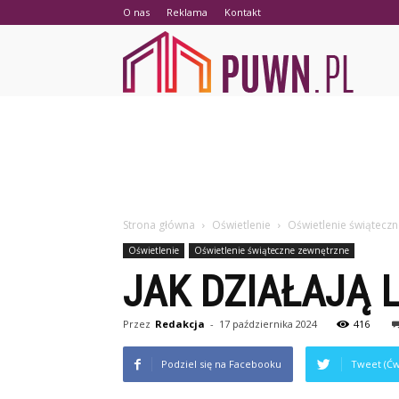
O nas
Reklama
Kontakt
PUWN.p
Strona główna
Oświetlenie
Oświetlenie świątecz
Oświetlenie
Oświetlenie świąteczne zewnętrzne
JAK DZIAŁAJĄ
Przez
Redakcja
-
17 października 2024
416
Podziel się na Facebooku
Tweet (Ćw