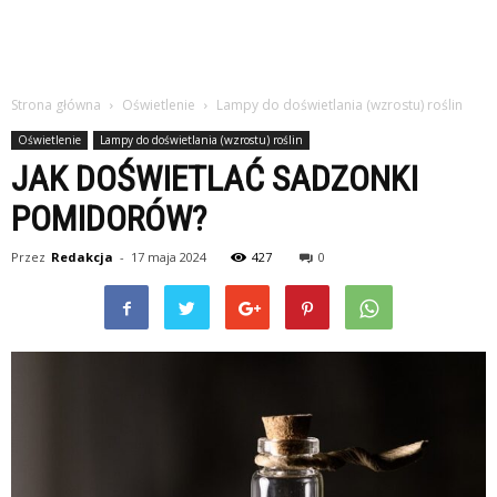
Strona główna
Oświetlenie
Lampy do doświetlania (wzrostu) roślin
Oświetlenie
Lampy do doświetlania (wzrostu) roślin
JAK DOŚWIETLAĆ SADZONKI
POMIDORÓW?
Przez
Redakcja
-
17 maja 2024
427
0