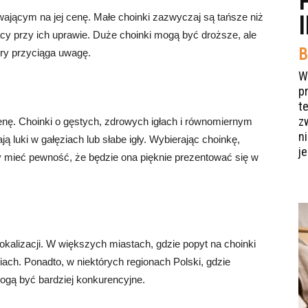
wającym na jej cenę. Małe choinki zazwyczaj są tańsze niż
cy przy ich uprawie. Duże choinki mogą być droższe, ale
B
ry przyciąga uwagę.
W
p
t
z
enę. Choinki o gęstych, zdrowych igłach i równomiernym
n
ją luki w gałęziach lub słabe igły. Wybierając choinkę,
je
by mieć pewność, że będzie ona pięknie prezentować się w
okalizacji. W większych miastach, gdzie popyt na choinki
ach. Ponadto, w niektórych regionach Polski, gdzie
mogą być bardziej konkurencyjne.