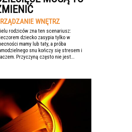
ZMIENIĆ
RZĄDZANIE WNĘTRZ
ielu rodziców zna ten scenariusz:
ieczorem dziecko zasypia tylko w
becności mamy lub taty, a próba
amodzielnego snu kończy się stresem i
łaczem. Przyczyną często nie jest...