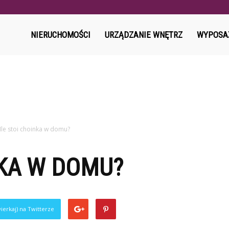
l
NIERUCHOMOŚCI
URZĄDZANIE WNĘTRZ
WYPOSA
Ile stoi choinka w domu?
NKA W DOMU?
ierkaj) na Twitterze