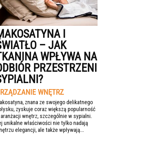
MAKOSATYNA I
ŚWIATŁO – JAK
TKANINA WPŁYWA NA
ODBIÓR PRZESTRZENI
SYPIALNI?
RZĄDZANIE WNĘTRZ
akosatyna, znana ze swojego delikatnego
ołysku, zyskuje coraz większą popularność
 aranżacji wnętrz, szczególnie w sypialni.
ej unikalne właściwości nie tylko nadają
nętrzu elegancji, ale także wpływają...