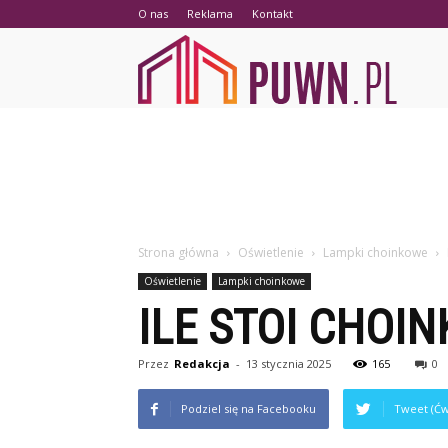
O nas
Reklama
Kontakt
PUWN.p
Strona główna
Oświetlenie
Lampki choinkowe
Oświetlenie
Lampki choinkowe
ILE STOI CHOI
Przez
Redakcja
-
13 stycznia 2025
165
0
Podziel się na Facebooku
Tweet (Ćw