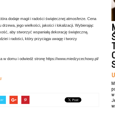
która dodaje magii i radości świątecznej atmosferze. Cena
drzewa, jego wielkości, jakości i lokalizacji. Wybierając
jakość, aby stworzyć wspaniałą dekorację świąteczną.
ziei i radości, który przyciąga uwagę i tworzy
nka w domu i odwiedź stronę https://www.miedzycechowy.pl/
U
/
M
p
w
J
ter
w