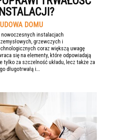
POPRAWI TRWAŁOŚĆ
INSTALACJI?
UDOWA DOMU
 nowoczesnych instalacjach
rzemysłowych, grzewczych i
echnologicznych coraz większą uwagę
wraca się na elementy, które odpowiadają
ie tylko za szczelność układu, lecz także za
go długotrwałą i...