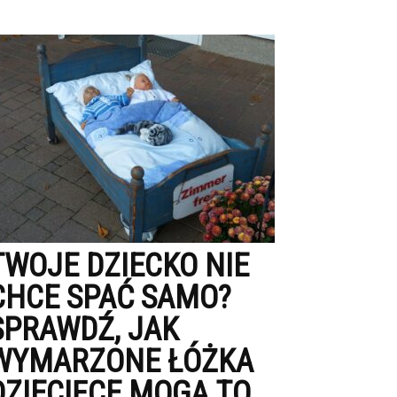
TWOJE DZIECKO NIE
CHCE SPAĆ SAMO?
SPRAWDŹ, JAK
WYMARZONE ŁÓŻKA
DZIECIĘCE MOGĄ TO