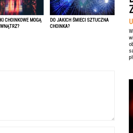
KI CHOINKOWE MOGĄ
DO JAKICH ŚMIECI SZTUCZNA
U
EWNĄTRZ?
CHOINKA?
W
w
o
s
p