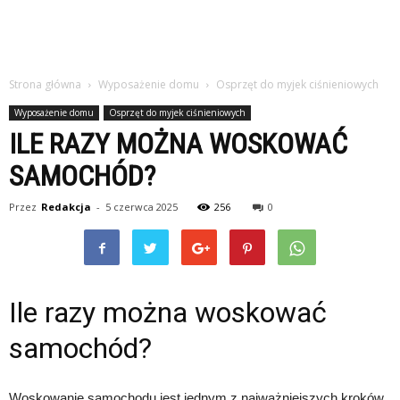
Strona główna
Wyposażenie domu
Osprzęt do myjek ciśnieniowych
Wyposażenie domu
Osprzęt do myjek ciśnieniowych
ILE RAZY MOŻNA WOSKOWAĆ
SAMOCHÓD?
Przez
Redakcja
-
5 czerwca 2025
256
0
Ile razy można woskować
samochód?
Woskowanie samochodu jest jednym z najważniejszych kroków