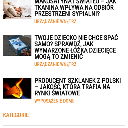
MAKOSATYNA I ŚWIATŁO – JAK
TKANINA WPŁYWA NA ODBIÓR
PRZESTRZENI SYPIALNI?
URZĄDZANIE WNĘTRZ
TWOJE DZIECKO NIE CHCE SPAĆ
SAMO? SPRAWDŹ, JAK
WYMARZONE ŁÓŻKA DZIECIĘCE
MOGĄ TO ZMIENIĆ
URZĄDZANIE WNĘTRZ
PRODUCENT SZKLANEK Z POLSKI
– JAKOŚĆ, KTÓRA TRAFIA NA
RYNKI ŚWIATOWE
WYPOSAŻENIE DOMU
KATEGORIE
Kategorie