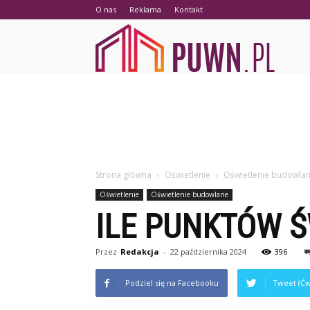
O nas
Reklama
Kontakt
PUWN.p
Strona główna
Oświetlenie
Oświetlenie budowla
Oświetlenie
Oświetlenie budowlane
ILE PUNKTÓW 
Przez
Redakcja
-
22 października 2024
396
Podziel się na Facebooku
Tweet (Ćw