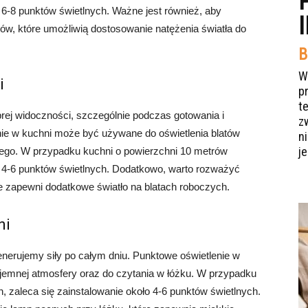
 6-8 punktów świetlnych. Ważne jest również, aby
w, które umożliwią dostosowanie natężenia światła do
B
W
i
p
t
rej widoczności, szczególnie podczas gotowania i
z
ie w kuchni może być używane do oświetlenia blatów
n
je
ego. W przypadku kuchni o powierzchni 10 metrów
o 4-6 punktów świetlnych. Dodatkowo, warto rozważyć
e zapewni dodatkowe światło na blatach roboczych.
ni
enerujemy siły po całym dniu. Punktowe oświetlenie w
jemnej atmosfery oraz do czytania w łóżku. W przypadku
, zaleca się zainstalowanie około 4-6 punktów świetlnych.