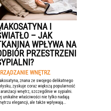
MAKOSATYNA I
ŚWIATŁO – JAK
TKANINA WPŁYWA NA
ODBIÓR PRZESTRZENI
SYPIALNI?
RZĄDZANIE WNĘTRZ
akosatyna, znana ze swojego delikatnego
ołysku, zyskuje coraz większą popularność
 aranżacji wnętrz, szczególnie w sypialni.
ej unikalne właściwości nie tylko nadają
nętrzu elegancji, ale także wpływają...