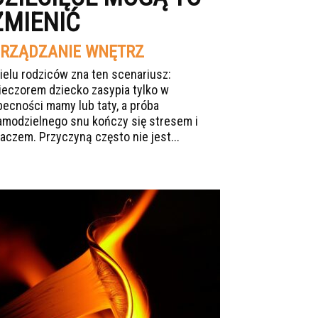
ZMIENIĆ
RZĄDZANIE WNĘTRZ
ielu rodziców zna ten scenariusz:
ieczorem dziecko zasypia tylko w
becności mamy lub taty, a próba
amodzielnego snu kończy się stresem i
łaczem. Przyczyną często nie jest...