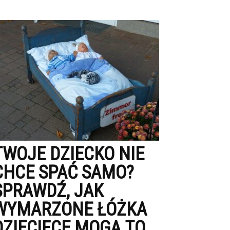
TWOJE DZIECKO NIE
CHCE SPAĆ SAMO?
SPRAWDŹ, JAK
WYMARZONE ŁÓŻKA
DZIECIĘCE MOGĄ TO