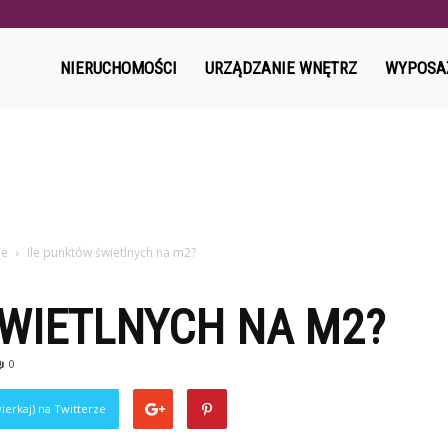
l
NIERUCHOMOŚCI
URZĄDZANIE WNĘTRZ
WYPOSA
ne
Ile punktów świetlnych na m2?
ŚWIETLNYCH NA M2?
0
ierkaj) na Twitterze