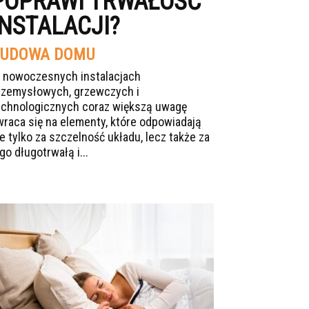
POPRAWI TRWAŁOŚĆ
INSTALACJI?
UDOWA DOMU
 nowoczesnych instalacjach
rzemysłowych, grzewczych i
echnologicznych coraz większą uwagę
wraca się na elementy, które odpowiadają
ie tylko za szczelność układu, lecz także za
go długotrwałą i...