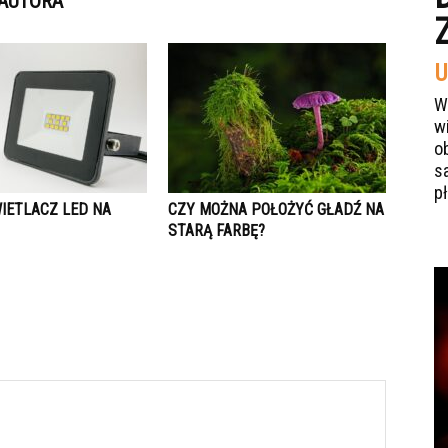
 AUTORA
U
W
w
o
s
p
WIETLACZ LED NA
CZY MOŻNA POŁOŻYĆ GŁADŹ NA
STARĄ FARBĘ?