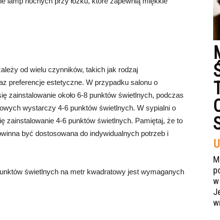
e lamp nocnych przy łóżku, które zapewnią miękkie
leży od wielu czynników, takich jak rodzaj
az preferencje estetyczne. W przypadku salonu o
ię zainstalowanie około 6-8 punktów świetlnych, podczas
owych wystarczy 4-6 punktów świetlnych. W sypialni o
 zainstalowanie 4-6 punktów świetlnych. Pamiętaj, że to
owinna być dostosowana do indywidualnych potrzeb i
U
M
p
 punktów świetlnych na metr kwadratowy jest wymaganych
w
J
w