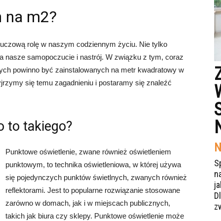
h na m2?
luczową rolę w naszym codziennym życiu. Nie tylko
 nasze samopoczucie i nastrój. W związku z tym, coraz
tlnych powinno być zainstalowanych na metr kwadratowy w
jrzymy się temu zagadnieniu i postaramy się znaleźć
 to takiego?
N
Punktowe oświetlenie, zwane również oświetleniem
S
punktowym, to technika oświetleniowa, w której używa
n
się pojedynczych punktów świetlnych, zwanych również
j
reflektorami. Jest to popularne rozwiązanie stosowane
Dl
zarówno w domach, jak i w miejscach publicznych,
z
takich jak biura czy sklepy. Punktowe oświetlenie może