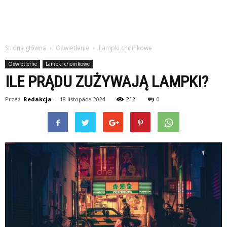
Strona główna
Oświetlenie
Lampki choinkowe
Oświetlenie
Lampki choinkowe
ILE PRĄDU ZUŻYWAJĄ LAMPKI?
Przez
Redakcja
-
18 listopada 2024
212
0