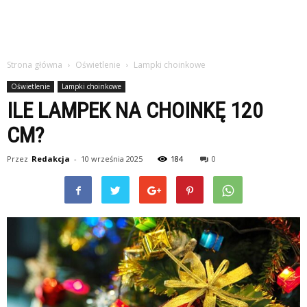
Strona główna
Oświetlenie
Lampki choinkowe
Oświetlenie
Lampki choinkowe
ILE LAMPEK NA CHOINKĘ 120
CM?
Przez
Redakcja
-
10 września 2025
184
0