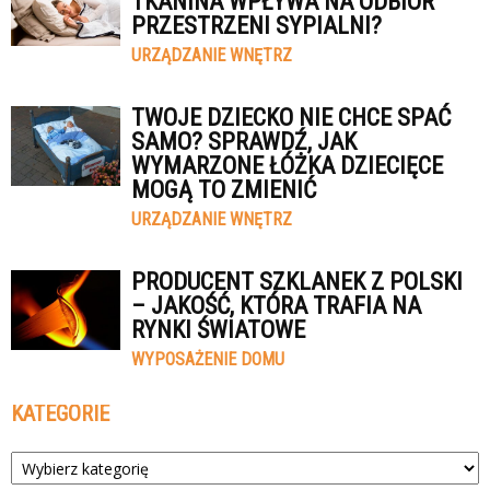
TKANINA WPŁYWA NA ODBIÓR
PRZESTRZENI SYPIALNI?
URZĄDZANIE WNĘTRZ
TWOJE DZIECKO NIE CHCE SPAĆ
SAMO? SPRAWDŹ, JAK
WYMARZONE ŁÓŻKA DZIECIĘCE
MOGĄ TO ZMIENIĆ
URZĄDZANIE WNĘTRZ
PRODUCENT SZKLANEK Z POLSKI
– JAKOŚĆ, KTÓRA TRAFIA NA
RYNKI ŚWIATOWE
WYPOSAŻENIE DOMU
KATEGORIE
Kategorie