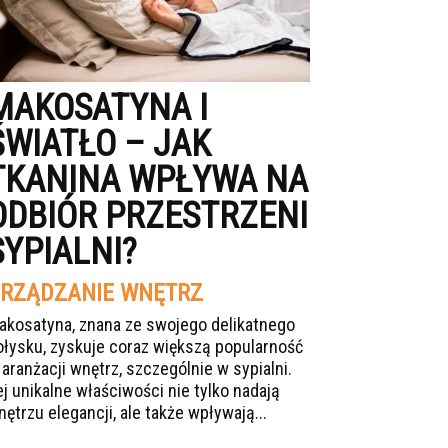
MAKOSATYNA I
ŚWIATŁO – JAK
TKANINA WPŁYWA NA
ODBIÓR PRZESTRZENI
SYPIALNI?
RZĄDZANIE WNĘTRZ
akosatyna, znana ze swojego delikatnego
ołysku, zyskuje coraz większą popularność
 aranżacji wnętrz, szczególnie w sypialni.
ej unikalne właściwości nie tylko nadają
nętrzu elegancji, ale także wpływają...