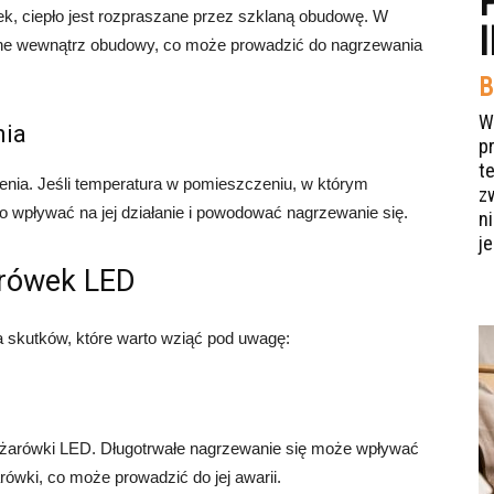
k, ciepło jest rozpraszane przez szklaną obudowę. W
one wewnątrz obudowy, co może prowadzić do nagrzewania
B
W
nia
p
t
enia. Jeśli temperatura w pomieszczeniu, w którym
z
o wpływać na jej działanie i powodować nagrzewanie się.
n
je
arówek LED
 skutków, które warto wziąć pod uwagę:
żarówki LED. Długotrwałe nagrzewanie się może wpływać
ówki, co może prowadzić do jej awarii.