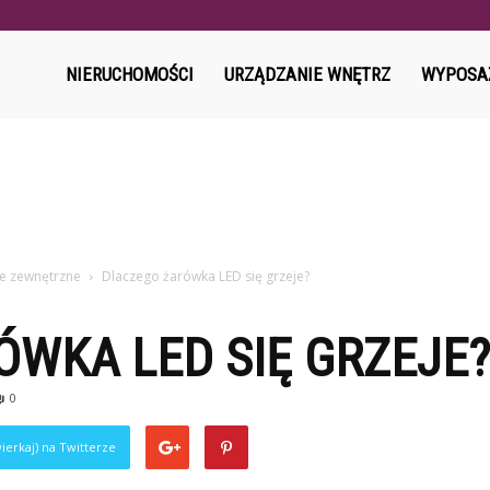
l
NIERUCHOMOŚCI
URZĄDZANIE WNĘTRZ
WYPOSA
ne zewnętrzne
Dlaczego żarówka LED się grzeje?
WKA LED SIĘ GRZEJE?
0
ierkaj) na Twitterze