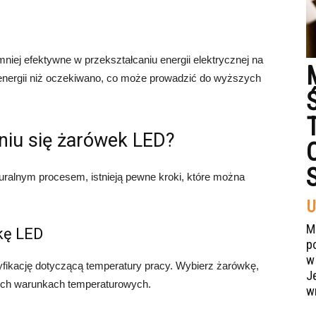
niej efektywne w przekształcaniu energii elektrycznej na
energii niż oczekiwano, co może prowadzić do wyższych
niu się żarówek LED?
uralnym procesem, istnieją pewne kroki, które można
U
M
kę LED
p
w
fikację dotyczącą temperatury pracy. Wybierz żarówkę,
J
nich warunkach temperaturowych.
w