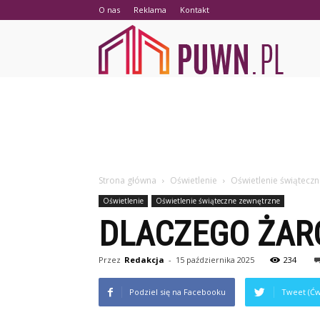
O nas
Reklama
Kontakt
PUWN.p
Strona główna
Oświetlenie
Oświetlenie świątecz
Oświetlenie
Oświetlenie świąteczne zewnętrzne
DLACZEGO ŻARÓ
Przez
Redakcja
-
15 października 2025
234
Podziel się na Facebooku
Tweet (Ćw