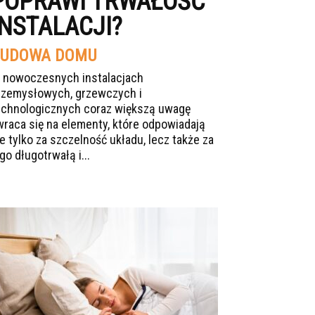
POPRAWI TRWAŁOŚĆ
INSTALACJI?
UDOWA DOMU
 nowoczesnych instalacjach
rzemysłowych, grzewczych i
echnologicznych coraz większą uwagę
wraca się na elementy, które odpowiadają
ie tylko za szczelność układu, lecz także za
go długotrwałą i...