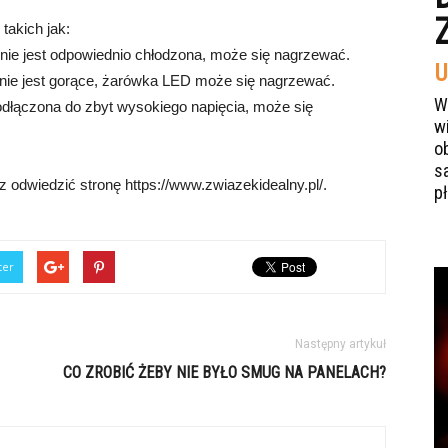
takich jak:
 nie jest odpowiednio chłodzona, może się nagrzewać.
U
enie jest gorące, żarówka LED może się nagrzewać.
W
podłączona do zbyt wysokiego napięcia, może się
w
o
s
 odwiedzić stronę https://www.zwiazekidealny.pl/.
p
ter
Następny artykuł
CO ZROBIĆ ŻEBY NIE BYŁO SMUG NA PANELACH?