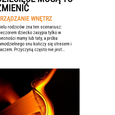
ZMIENIĆ
RZĄDZANIE WNĘTRZ
ielu rodziców zna ten scenariusz:
ieczorem dziecko zasypia tylko w
becności mamy lub taty, a próba
amodzielnego snu kończy się stresem i
łaczem. Przyczyną często nie jest...