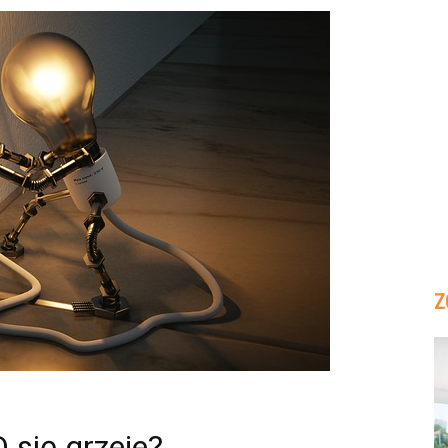
Z
 się grzeje?