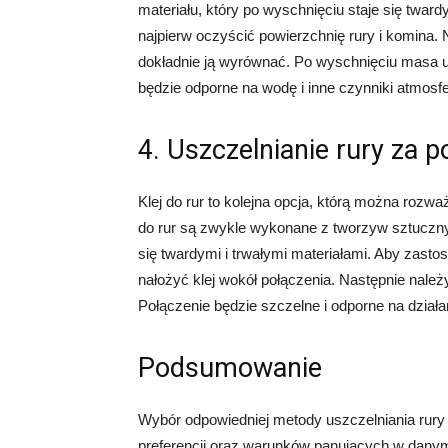
materiału, który po wyschnięciu staje się twar
najpierw oczyścić powierzchnię rury i komina.
dokładnie ją wyrównać. Po wyschnięciu masa us
będzie odporne na wodę i inne czynniki atmosf
4. Uszczelnianie rury za 
Klej do rur to kolejna opcja, którą można rozw
do rur są zwykle wykonane z tworzyw sztucznyc
się twardymi i trwałymi materiałami. Aby zastos
nałożyć klej wokół połączenia. Następnie należ
Połączenie będzie szczelne i odporne na dział
Podsumowanie
Wybór odpowiedniej metody uszczelniania rury
preferencji oraz warunków panujących w danym