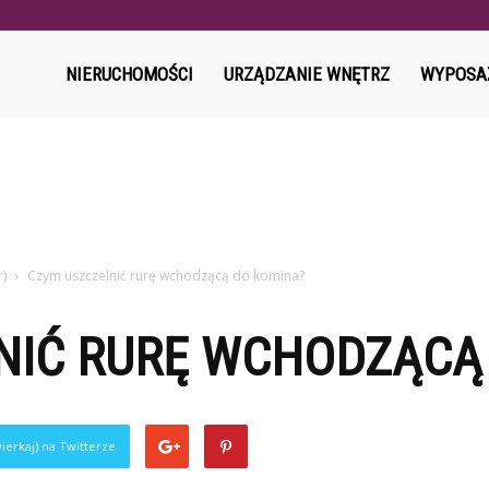
l
NIERUCHOMOŚCI
URZĄDZANIE WNĘTRZ
WYPOSA
r)
Czym uszczelnić rurę wchodzącą do komina?
NIĆ RURĘ WCHODZĄCĄ
ierkaj) na Twitterze