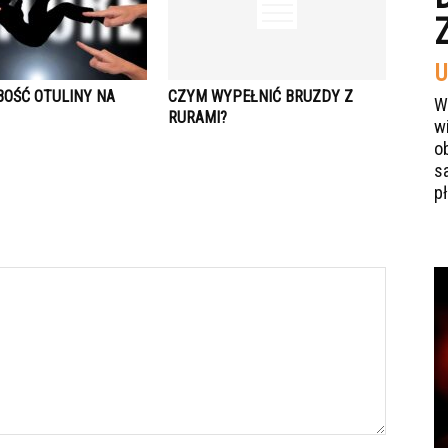
U
BOŚĆ OTULINY NA
CZYM WYPEŁNIĆ BRUZDY Z
W
RURAMI?
w
o
s
p