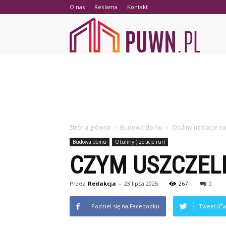
O nas
Reklama
Kontakt
PUWN.p
Strona główna
Budowa domu
Otuliny (izolacje ru
Budowa domu
Otuliny (izolacje rur)
CZYM USZCZEL
Przez
Redakcja
-
23 lipca 2025
267
0
Podziel się na Facebooku
Tweet (Ćw