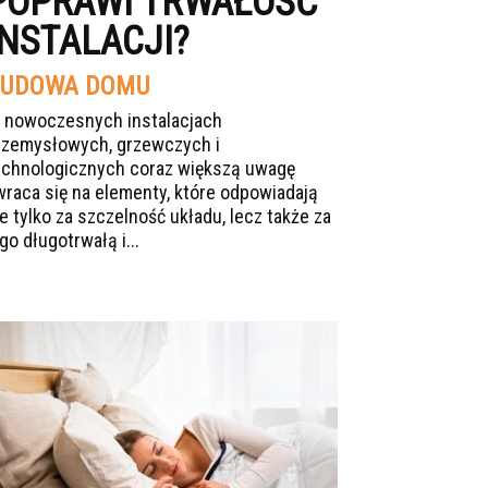
POPRAWI TRWAŁOŚĆ
INSTALACJI?
UDOWA DOMU
 nowoczesnych instalacjach
rzemysłowych, grzewczych i
echnologicznych coraz większą uwagę
wraca się na elementy, które odpowiadają
ie tylko za szczelność układu, lecz także za
go długotrwałą i...