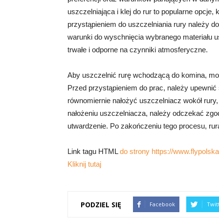
uszczelniająca i klej do rur to popularne opcj
przystąpieniem do uszczelniania rury należy d
warunki do wyschnięcia wybranego materiału us
trwałe i odporne na czynniki atmosferyczne.
Aby uszczelnić rurę wchodzącą do komina, mo
Przed przystąpieniem do prac, należy upewnić s
równomiernie nałożyć uszczelniacz wokół rury,
nałożeniu uszczelniacza, należy odczekać zgod
utwardzenie. Po zakończeniu tego procesu, rur
Link tagu HTML
do strony https://www.flypolska.
Kliknij tutaj
PODZIEL SIĘ
Facebook
Twit