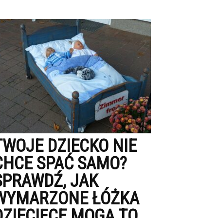
TWOJE DZIECKO NIE
CHCE SPAĆ SAMO?
SPRAWDŹ, JAK
WYMARZONE ŁÓŻKA
DZIECIĘCE MOGĄ TO