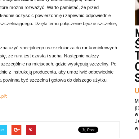
e, które można rozważyć. Warto pamiętać, że przed
okładnie oczyścić powierzchnię i zapewnić odpowiednie
zczelniającego. Dzięki temu połączenie będzie szczelne,
żna użyć specjalnego uszczelniacza do rur kominkowych.
ię, że rura jest czysta i sucha. Następnie należy
 szczególnie na miejscach, gdzie występują szczeliny. Po
nie z instrukcją producenta, aby umożliwić odpowiednie
a powinna być szczelna i gotowa do dalszego użytku.
U
pl/:
M
p
w
J
w
ter