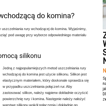
 wchodzącą do komina?
 uszczelniania rury wchodzącej do komina. Wyjaśnimy,
ży wziąć pod uwagę przy wyborze odpowiedniego materiału
pomocą silikonu
Jedną z najpopularniejszych metod uszczelniania rury
N
wchodzącej do komina jest użycie silikonu. Silikon jest
S
elastycznym materiałem, który doskonale sprawdza się
n
w przypadku uszczelniania połączeń rur. Aby
j
zastosować silikon, należy najpierw dokładnie oczyścić
Dl
z
powierzchnię rury i komina. Następnie należy nałożyć
warstwę silikonu wokół połączenia i dokładnie go