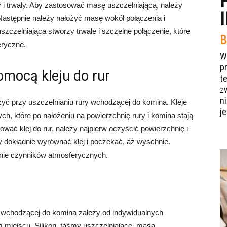
dy i trwały. Aby zastosować masę uszczelniającą, należy
 Następnie należy nałożyć masę wokół połączenia i
zczelniająca stworzy trwałe i szczelne połączenie, które
B
eryczne.
W
p
pomocą kleju do rur
t
z
n
ażyć przy uszczelnianiu rury wchodzącej do komina. Kleje
je
h, które po nałożeniu na powierzchnię rury i komina stają
ować klej do rur, należy najpierw oczyścić powierzchnię i
y dokładnie wyrównać klej i poczekać, aż wyschnie.
anie czynników atmosferycznych.
 wchodzącej do komina zależy od indywidualnych
 miejscu. Silikon, taśmy uszczelniające, masa