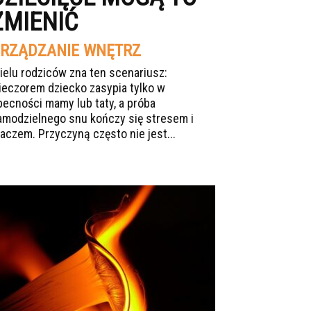
ZMIENIĆ
RZĄDZANIE WNĘTRZ
ielu rodziców zna ten scenariusz:
ieczorem dziecko zasypia tylko w
becności mamy lub taty, a próba
amodzielnego snu kończy się stresem i
łaczem. Przyczyną często nie jest...