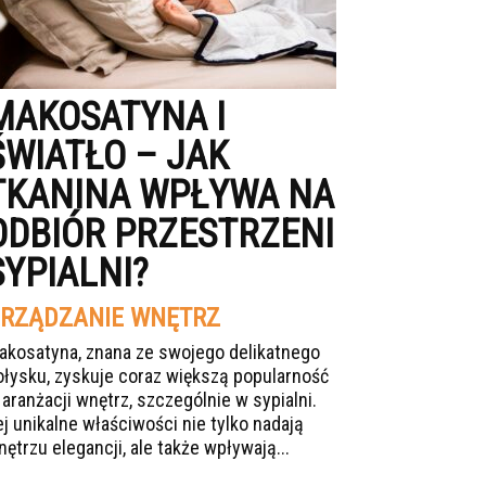
MAKOSATYNA I
ŚWIATŁO – JAK
TKANINA WPŁYWA NA
ODBIÓR PRZESTRZENI
SYPIALNI?
RZĄDZANIE WNĘTRZ
akosatyna, znana ze swojego delikatnego
ołysku, zyskuje coraz większą popularność
 aranżacji wnętrz, szczególnie w sypialni.
ej unikalne właściwości nie tylko nadają
nętrzu elegancji, ale także wpływają...