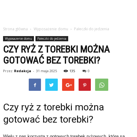
Strona główna
Wyposażenie domu
Pałeczki do jedzenia
Wyposażenie domu
Pałeczki do jedzenia
CZY RYŻ Z TOREBKI MOŻNA
GOTOWAĆ BEZ TOREBKI?
Przez
Redakcja
-
31 maja 2025
135
0
Czy ryż z torebki można
gotować bez torebki?
Wielu z nas korzysta z gotowych torebek ryżowych, które są